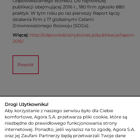
Odpowiedzialnego Biznesu. Do najnowszej
publikacji obejmującej 2016 r., 180 firm zgłosiło 880
praktyk. W tym roku po raz pierwszy Raport łączy
działania firm z 17 globalnymi Celami
Zrównoważonego Rozwoju (SDGs).
Więcej:
http://odpowiedzialnybiznes.pl/publikacje/raport-
2016/
Powrót
Drogi Użytkowniku!
Aby korzystanie z naszego serwisu było dla Ciebie
komfortowe, Agora S.A. przetwarza pliki cookie, które są
niezbędne do prawidłowego funkcjonowania strony
internetowej. Ponadto, jeśli wyrazisz na to zgodę, Agora S.A.
GRUPA AGORA
DLA INWESTORÓW
DLA MEDIÓW
REKLAMA
oraz jej Zaufani Partnerzy będą przetwarzali Twoje dane
ESG
KONTAKT