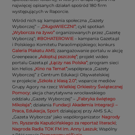
najwięcej opisanych działań spośród 180 firm
występujących w Raporcie.
Wśród nich są: kampania społeczna „Gazety
Wyborczej” –
„DługoWIECZNI”
; cykl spotkań
„Wyborcza na żywo”
organizowanych przez „Gazetę
Wyborczą”;
#BOHATEROWIE
– kampania Gazeta.pl
i Polskiego Komitetu Paraolimpijskiego; konkurs
Galeria Plakatu AMS
; zaangażowanie portalu w akcję
Greenpeace
„Adoptuj pszczołę”
; projekt wideo
portalu Gazeta.pl
„Łączy nas Polska”
; program sieci
kin Helios
„Kino na Temat”
;współpraca „Gazety
Wyborczej” z Centrum Edukacji Obywatelskiej
w projekcie
„Szkoła z klasą 2.0”
; wsparcie mediów
Grupy Agory na rzecz
Wielkiej Orkiestry Świątecznej
Pomocy
; akcja charytatywna wrocławskiego
oddziału „Gazety Wyborczej” –
„Fabryka świętego
Mikołaja”
; działania
Fundacji Akademia Integracji –
Praca, Edukacja, Sport
działającej przy AMS S.A.;
„Gazeta Wyborcza" jako współorganizator
Nagrody
im. Ryszarda Kapuścińskiego za reportaż literacki
;
Nagroda Radia TOK FM im. Anny Laszuk
; Wspólny
z PAH serwis
Pomagamy.pl/Syria
.