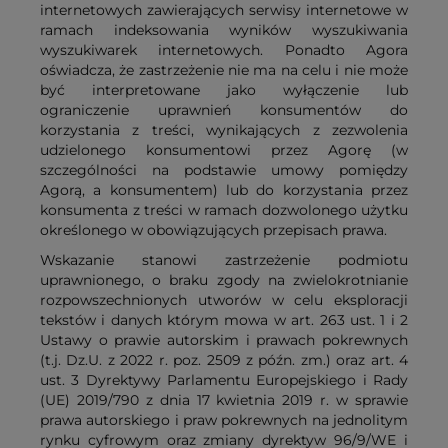
internetowych zawierających serwisy internetowe w
ramach indeksowania wyników wyszukiwania
wyszukiwarek internetowych. Ponadto Agora
oświadcza, że zastrzeżenie nie ma na celu i nie może
być interpretowane jako wyłączenie lub
ograniczenie uprawnień konsumentów do
korzystania z treści, wynikających z zezwolenia
udzielonego konsumentowi przez Agorę (w
szczególności na podstawie umowy pomiędzy
Agorą, a konsumentem) lub do korzystania przez
konsumenta z treści w ramach dozwolonego użytku
określonego w obowiązujących przepisach prawa.
Wskazanie stanowi zastrzeżenie podmiotu
uprawnionego, o braku zgody na zwielokrotnianie
rozpowszechnionych utworów w celu eksploracji
tekstów i danych którym mowa w art. 263 ust. 1 i 2
Ustawy o prawie autorskim i prawach pokrewnych
(t.j. Dz.U. z 2022 r. poz. 2509 z późn. zm.) oraz art. 4
ust. 3 Dyrektywy Parlamentu Europejskiego i Rady
(UE) 2019/790 z dnia 17 kwietnia 2019 r. w sprawie
prawa autorskiego i praw pokrewnych na jednolitym
rynku cyfrowym oraz zmiany dyrektyw 96/9/WE i