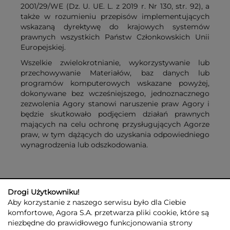
2001/29/WE (Dz. U. UE. L. z 2019 r. Nr 130, str. 92), a
także w rozumieniu przepisów implementujących
wskazaną dyrektywę do krajowych systemów
prawnych wszystkich Państw Członkowskich Unii
Europejskiej.
Wszelkie zwielokrotnianie, wykorzystywanie lub
przechowywanie Materiałów, baz danych lub
programów komputerowych wskazane powyżej,
dokonywane bez wcześniejszego, jednoznacznego
zezwolenia Agory stanowi naruszenie praw Agory i
będzie skutkowało podjęciem działań prawnych
mających na celu ochronę przysługujących Agorze
praw, w tym dążących do uzyskania odpowiedniego
wynagrodzenia lub odszkodowania.
Drogi Użytkowniku!
Aby korzystanie z naszego serwisu było dla Ciebie
komfortowe, Agora S.A. przetwarza pliki cookie, które są
niezbędne do prawidłowego funkcjonowania strony