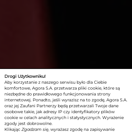
Drogi Użytkowniku!
Aby korzystanie z naszego serwisu było dla Ciebie
komfortowe, Agora S.A. przetwarza pliki cookie, które są
niezbędne do prawidłowego funkcjonowania strony
internetowej. Ponadto, jeśli wyrazisz na to zgodę, Agora S.A.
oraz jej Zaufani Partnerzy będą przetwarzali Twoje dane
osobowe takie, jak adresy IP czy identyfikatory plików
cookie w celach analitycznych i statystycznych. Wyrażenie
zgody jest dobrowolne.
Klikając
Zgadzam się
, wyrażasz zgodę na zapisywanie