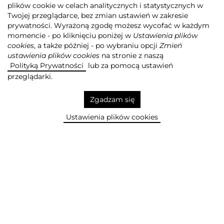
plików cookie w celach analitycznych i statystycznych w
Twojej przeglądarce, bez zmian ustawień w zakresie
prywatności. Wyrażoną zgodę możesz wycofać w każdym
Agora
Grupa Agora
Działalność
momencie - po kliknięciu poniżej w
Ustawienia plików
Kultura, Edukacja, Rozrywka
cookies
, a także później - po wybraniu opcji
Zmień
ustawienia plików cookies
na stronie z naszą
Polityką Prywatności
lub za pomocą ustawień
DODAJ DO SCHOWKA +
przeglądarki.
Zgadzam się
Centrum Premier
Ustawienia plików cookies
Czerska 8/10
to spotkania
z ciekawymi ludźmi ze świata
kultury i nie tylko
USUŃ ZE SCHOWKA
Więcej