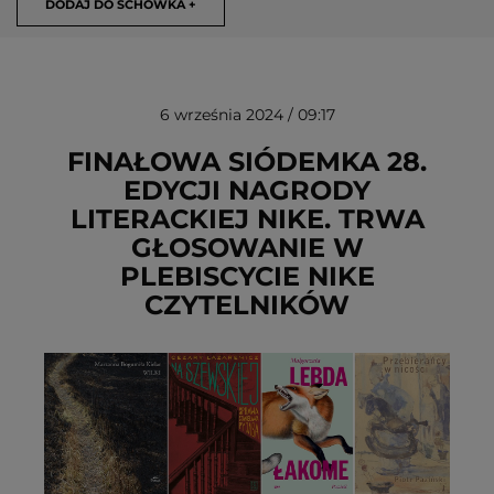
DODAJ DO SCHOWKA +
6 września 2024 / 09:17
FINAŁOWA SIÓDEMKA 28.
EDYCJI NAGRODY
LITERACKIEJ NIKE. TRWA
USUŃ ZE SCHOWKA
GŁOSOWANIE W
PLEBISCYCIE NIKE
CZYTELNIKÓW