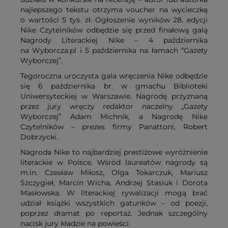
najlepszego tekstu otrzyma voucher na wycieczkę
o wartości 5 tys. zł. Ogłoszenie wyników 28. edycji
Nike Czytelników odbędzie się przed finałową galą
Nagrody Literackiej Nike – 4 października
na Wyborcza.pl i 5 października na łamach “Gazety
Wyborczej”.
Tegoroczna uroczysta gala wręczenia Nike odbędzie
się 6 października br. w gmachu Biblioteki
Uniwersyteckiej w Warszawie. Nagrodę przyznaną
przez jury wręczy redaktor naczelny „Gazety
Wyborczej” Adam Michnik, a Nagrodę Nike
Czytelników – prezes firmy Panattoni, Robert
Dobrzycki.
Nagroda Nike to najbardziej prestiżowe wyróżnienie
literackie w Polsce. Wśród laureatów nagrody są
m.in. Czesław Miłosz, Olga Tokarczuk, Mariusz
Szczygieł, Marcin Wicha, Andrzej Stasiuk i Dorota
Masłowska. W literackiej rywalizacji mogą brać
udział książki wszystkich gatunków – od poezji,
poprzez dramat po reportaż. Jednak szczególny
nacisk jury kładzie na powieści.