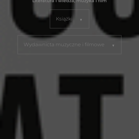
Literatura i wiedza, muzyka i film
Książki
Wydawnicta muzyczne i filmowe