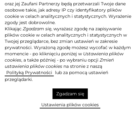
oraz jej Zaufani Partnerzy będą przetwarzali Twoje dane
osobowe takie, jak adresy IP czy identyfikatory plików
Agora
Grupa Agora
Działalność
cookie w celach analitycznych i statystycznych. Wyrażenie
Wydawnictwo
zgody jest dobrowolne.
Klikając
Zgadzam się
, wyrażasz zgodę na zapisywanie
plików cookie w celach analitycznych i statystycznych w
Twojej przeglądarce, bez zmian ustawień w zakresie
DODAJ DO SCHOWKA +
prywatności. Wyrażoną zgodę możesz wycofać w każdym
momencie - po kliknięciu poniżej w
Ustawienia plików
cookies
, a także później - po wybraniu opcji
Zmień
ustawienia plików cookies
na stronie z naszą
Wydajemy książki uznanych
Polityką Prywatności
lub za pomocą ustawień
autorów i płyty
przeglądarki.
najpopularniejszych artystów
Zgadzam się
USUŃ ZE SCHOWKA
Ustawienia plików cookies
Więcej