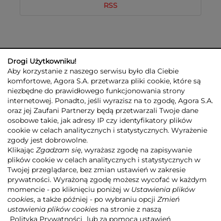
RSS
Drogi Użytkowniku!
Aby korzystanie z naszego serwisu było dla Ciebie
komfortowe, Agora S.A. przetwarza pliki cookie, które są
niezbędne do prawidłowego funkcjonowania strony
internetowej. Ponadto, jeśli wyrazisz na to zgodę, Agora S.A.
GRUPA AGORA
DLA INWESTORÓW
DLA MEDIÓW
REKLAMA
oraz jej Zaufani Partnerzy będą przetwarzali Twoje dane
ESG
KONTAKT
osobowe takie, jak adresy IP czy identyfikatory plików
cookie w celach analitycznych i statystycznych. Wyrażenie
© 2026 Copyright AGORA SA
zgody jest dobrowolne.
POLITYKA PRYWATNOŚCI AGORA S.A.
Klikając
Zgadzam się
, wyrażasz zgodę na zapisywanie
POLITYKA PRYWATNOŚCI SERWISU AGORA.PL
plików cookie w celach analitycznych i statystycznych w
POLITYKA TRANSPARENTNOŚCI
Twojej przeglądarce, bez zmian ustawień w zakresie
prywatności. Wyrażoną zgodę możesz wycofać w każdym
ZASTRZEŻENIE PRAWNOAUTORSKIE
momencie - po kliknięciu poniżej w
Ustawienia plików
INFORMACJE O USŁUGACH MEDIALNYCH
MAPA SERWISU
RSS
cookies
, a także później - po wybraniu opcji
Zmień
ustawienia plików cookies
na stronie z naszą
Realizacja
NoMonday
Polityką Prywatności
lub za pomocą ustawień