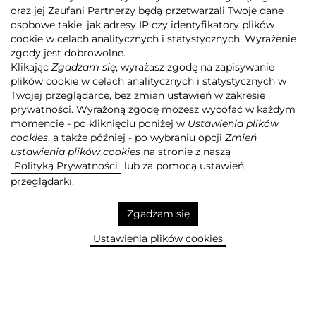
oraz jej Zaufani Partnerzy będą przetwarzali Twoje dane
osobowe takie, jak adresy IP czy identyfikatory plików
cookie w celach analitycznych i statystycznych. Wyrażenie
zgody jest dobrowolne.
Klikając
Zgadzam się
, wyrażasz zgodę na zapisywanie
Agora
Reklama
plików cookie w celach analitycznych i statystycznych w
DODAJ DO SCHOWKA +
Twojej przeglądarce, bez zmian ustawień w zakresie
prywatności. Wyrażoną zgodę możesz wycofać w każdym
momencie - po kliknięciu poniżej w
Ustawienia plików
cookies
, a także później - po wybraniu opcji
Zmień
Z NAMI SIĘGASZ PO WIĘCEJ!
ustawienia plików cookies
na stronie z naszą
Polityką Prywatności
lub za pomocą ustawień
przeglądarki.
Zgadzam się
USUŃ ZE SCHOWKA
Ustawienia plików cookies