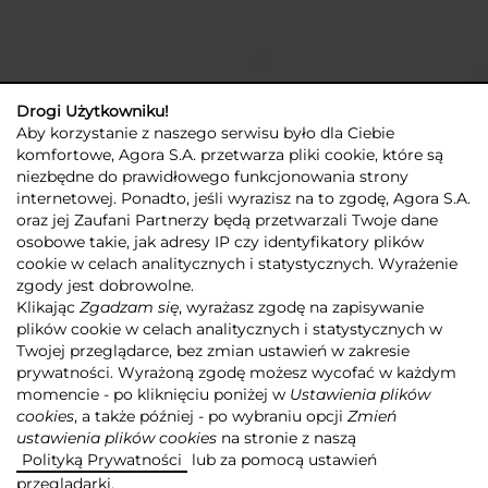
Drogi Użytkowniku!
Aby korzystanie z naszego serwisu było dla Ciebie
komfortowe, Agora S.A. przetwarza pliki cookie, które są
niezbędne do prawidłowego funkcjonowania strony
internetowej. Ponadto, jeśli wyrazisz na to zgodę, Agora S.A.
oraz jej Zaufani Partnerzy będą przetwarzali Twoje dane
osobowe takie, jak adresy IP czy identyfikatory plików
Agora
Dla Inwestorów
Ład korporacyjny
cookie w celach analitycznych i statystycznych. Wyrażenie
zgody jest dobrowolne.
Klikając
Zgadzam się
, wyrażasz zgodę na zapisywanie
DODAJ DO SCHOWKA +
plików cookie w celach analitycznych i statystycznych w
Twojej przeglądarce, bez zmian ustawień w zakresie
prywatności. Wyrażoną zgodę możesz wycofać w każdym
momencie - po kliknięciu poniżej w
Ustawienia plików
cookies
, a także później - po wybraniu opcji
Zmień
ustawienia plików cookies
na stronie z naszą
AGORA DOCENIA
Polityką Prywatności
lub za pomocą ustawień
ZNACZENIE ZASAD ŁADU
przeglądarki.