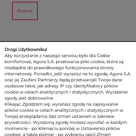
Powrót
Drogi Użytkowniku!
Aby korzystanie z naszego serwisu było dla Ciebie
komfortowe, Agora S.A. przetwarza pliki cookie, które są
niezbędne do prawidłowego funkcjonowania strony
internetowej. Ponadto, jeśli wyrazisz na to zgodę, Agora S.A.
GRUPA AGORA
DLA INWESTORÓW
DLA MEDIÓW
REKLAMA
oraz jej Zaufani Partnerzy będą przetwarzali Twoje dane
ESG
KONTAKT
osobowe takie, jak adresy IP czy identyfikatory plików
cookie w celach analitycznych i statystycznych. Wyrażenie
© 2026 Copyright AGORA SA
zgody jest dobrowolne.
POLITYKA PRYWATNOŚCI AGORA S.A.
Klikając
Zgadzam się
, wyrażasz zgodę na zapisywanie
POLITYKA PRYWATNOŚCI SERWISU AGORA.PL
plików cookie w celach analitycznych i statystycznych w
POLITYKA TRANSPARENTNOŚCI
Twojej przeglądarce, bez zmian ustawień w zakresie
prywatności. Wyrażoną zgodę możesz wycofać w każdym
ZASTRZEŻENIE PRAWNOAUTORSKIE
momencie - po kliknięciu poniżej w
Ustawienia plików
INFORMACJE O USŁUGACH MEDIALNYCH
MAPA SERWISU
RSS
cookies
, a także później - po wybraniu opcji
Zmień