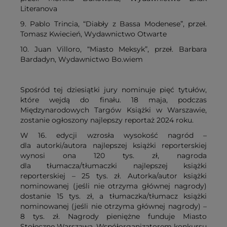
Literanova
9. Pablo Trincia, “Diabły z Bassa Modenese”, przeł.
Tomasz Kwiecień, Wydawnictwo Otwarte
10. Juan Villoro, “Miasto Meksyk”, przeł. Barbara
Bardadyn, Wydawnictwo Bo.wiem
Spośród tej dziesiątki jury nominuje pięć tytułów,
które wejdą do finału. 18 maja, podczas
Międzynarodowych Targów Książki w Warszawie,
zostanie ogłoszony najlepszy reportaż 2024 roku.
W 16. edycji wzrosła wysokość nagród –
dla autorki/autora najlepszej książki reporterskiej
wynosi ona 120 tys. zł, nagroda
dla tłumacza/tłumaczki najlepszej książki
reporterskiej – 25 tys. zł. Autorka/autor książki
nominowanej (jeśli nie otrzyma głównej nagrody)
dostanie 15 tys. zł, a tłumaczka/tłumacz książki
nominowanej (jeśli nie otrzyma głównej nagrody) –
8 tys. zł. Nagrody pieniężne funduje Miasto
Stołeczne Warszawa. Współorganizatorem konkursu