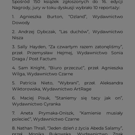
Spośród 150 książek zgłoszonych do 16. edycji
Nagrody, jury w toku dyskusji wybrało 10 reportaży:
1. Agnieszka Burton, “Ozland”, Wydawnictwo
Dowody
2. Andrzej Dybczak, “Las duchów”, Wydawnictwo
Nisza
3. Sally Hayden, “Za czwartym razem zatonęliśmy”,
przeł. Przemysław Hejmej, Wydawnictwo Sonia
Draga / Post Factum
4. Sam Knight, “Biuro przeczuć”, przeł. Agnieszka
Wilga, Wydawnictwo Czarne
5. Patricia Nieto, “Wybrani”, przeł. Aleksandra
Wiktorowska, Wydawnictwo ArtRage
6. Maciej Pisuk, “Staniemy się tacy jak on”,
Wydawnictwo Cyranka
7. Aneta Prymaka-Oniszk, “Kamienie musiały
polecieć”, Wydawnictwo Czarne
8. Nathan Thrall, “Jeden dzień z życia Abeda Salamy”,
przeł. Monika Bukowska, Wydawnictwo Znak