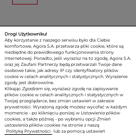
Drogi Użytkowniku!
Aby korzystanie z naszego serwisu było dla Ciebie
komfortowe, Agora S.A. przetwarza pliki cookie, które są
niezbędne do prawidłowego funkcjonowania strony
internetowej. Ponadto, jeśli wyrazisz na to zgodę, Agora S.A.
GRUPA AGORA
DLA INWESTORÓW
DLA MEDIÓW
REKLAMA
oraz jej Zaufani Partnerzy będą przetwarzali Twoje dane
ESG
KONTAKT
osobowe takie, jak adresy IP czy identyfikatory plików
cookie w celach analitycznych i statystycznych. Wyrażenie
© 2026 Copyright AGORA SA
zgody jest dobrowolne.
POLITYKA PRYWATNOŚCI AGORA S.A.
Klikając
Zgadzam się
, wyrażasz zgodę na zapisywanie
POLITYKA PRYWATNOŚCI SERWISU AGORA.PL
plików cookie w celach analitycznych i statystycznych w
POLITYKA TRANSPARENTNOŚCI
Twojej przeglądarce, bez zmian ustawień w zakresie
prywatności. Wyrażoną zgodę możesz wycofać w każdym
ZASTRZEŻENIE PRAWNOAUTORSKIE
momencie - po kliknięciu poniżej w
Ustawienia plików
INFORMACJE O USŁUGACH MEDIALNYCH
MAPA SERWISU
RSS
cookies
, a także później - po wybraniu opcji
Zmień
ustawienia plików cookies
na stronie z naszą
Realizacja
NoMonday
Polityką Prywatności
lub za pomocą ustawień