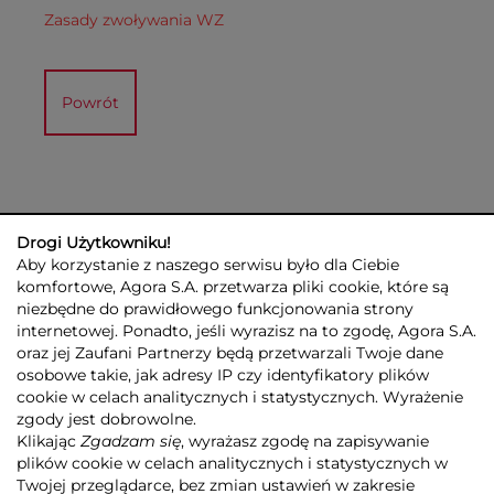
Zasady zwoływania WZ
Powrót
Drogi Użytkowniku!
Aby korzystanie z naszego serwisu było dla Ciebie
komfortowe, Agora S.A. przetwarza pliki cookie, które są
niezbędne do prawidłowego funkcjonowania strony
internetowej. Ponadto, jeśli wyrazisz na to zgodę, Agora S.A.
GRUPA AGORA
DLA INWESTORÓW
DLA MEDIÓW
REKLAMA
oraz jej Zaufani Partnerzy będą przetwarzali Twoje dane
ESG
KONTAKT
osobowe takie, jak adresy IP czy identyfikatory plików
cookie w celach analitycznych i statystycznych. Wyrażenie
© 2026 Copyright AGORA SA
zgody jest dobrowolne.
POLITYKA PRYWATNOŚCI AGORA S.A.
Klikając
Zgadzam się
, wyrażasz zgodę na zapisywanie
POLITYKA PRYWATNOŚCI SERWISU AGORA.PL
plików cookie w celach analitycznych i statystycznych w
POLITYKA TRANSPARENTNOŚCI
Twojej przeglądarce, bez zmian ustawień w zakresie