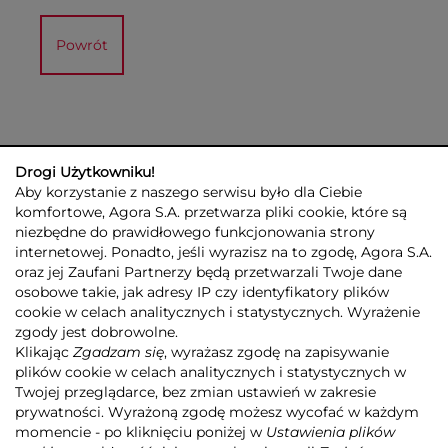
Powrót
Drogi Użytkowniku!
Aby korzystanie z naszego serwisu było dla Ciebie
komfortowe, Agora S.A. przetwarza pliki cookie, które są
niezbędne do prawidłowego funkcjonowania strony
internetowej. Ponadto, jeśli wyrazisz na to zgodę, Agora S.A.
GRUPA AGORA
DLA INWESTORÓW
DLA MEDIÓW
REKLAMA
oraz jej Zaufani Partnerzy będą przetwarzali Twoje dane
ESG
KONTAKT
osobowe takie, jak adresy IP czy identyfikatory plików
cookie w celach analitycznych i statystycznych. Wyrażenie
© 2026 Copyright AGORA SA
zgody jest dobrowolne.
POLITYKA PRYWATNOŚCI AGORA S.A.
Klikając
Zgadzam się
, wyrażasz zgodę na zapisywanie
POLITYKA PRYWATNOŚCI SERWISU AGORA.PL
plików cookie w celach analitycznych i statystycznych w
POLITYKA TRANSPARENTNOŚCI
Twojej przeglądarce, bez zmian ustawień w zakresie
prywatności. Wyrażoną zgodę możesz wycofać w każdym
ZASTRZEŻENIE PRAWNOAUTORSKIE
momencie - po kliknięciu poniżej w
Ustawienia plików
INFORMACJE O USŁUGACH MEDIALNYCH
MAPA SERWISU
RSS