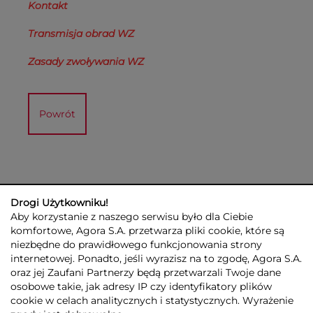
Kontakt
Transmisja obrad WZ
Zasady zwoływania WZ
Powrót
Drogi Użytkowniku!
Aby korzystanie z naszego serwisu było dla Ciebie
komfortowe, Agora S.A. przetwarza pliki cookie, które są
niezbędne do prawidłowego funkcjonowania strony
internetowej. Ponadto, jeśli wyrazisz na to zgodę, Agora S.A.
GRUPA AGORA
DLA INWESTORÓW
DLA MEDIÓW
REKLAMA
oraz jej Zaufani Partnerzy będą przetwarzali Twoje dane
ESG
KONTAKT
osobowe takie, jak adresy IP czy identyfikatory plików
cookie w celach analitycznych i statystycznych. Wyrażenie
© 2026 Copyright AGORA SA