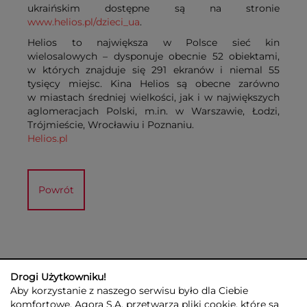
ukraińskim dostępne są na stronie
www.helios.pl/dzieci_ua
.
Helios to największa w Polsce sieć kin
wielosalowych – dysponuje obecnie 52 obiektami,
w których znajduje się 291 ekranów i niemal 55
tysięcy miejsc. Kina Helios są obecne zarówno
w miastach średniej wielkości, jak i w największych
aglomeracjach Polski, m.in. w Warszawie, Łodzi,
Trójmieście, Wrocławiu i Poznaniu.
Helios.pl
Powrót
Drogi Użytkowniku!
Aby korzystanie z naszego serwisu było dla Ciebie
komfortowe, Agora S.A. przetwarza pliki cookie, które są