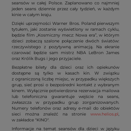
seansów w całej Polsce. Zaplanowano co najmniej
jeden seans dziennie przez cały tydzień, w każdym
kinie w całym kraju.
Dzięki uprzejmości Warner Bros. Poland pierwszym
tytułem, jaki zostanie wyświetlony w ramach cyklu,
będzie film „Kosmiczny mecz: Nowa era”, w którym
dzieci zobaczą szalone połączenie dwóch światów:
rzeczywistego z pozytywną animacją. Na ekranie
czarować będzie sam mistrz NBA LeBron James
oraz Królik Bugs i jego przyjaciele.
Bezpłatne bilety dla dzieci oraz ich opiekunów
dostępne są tylko w kasach kin. W związku
z ograniczoną liczbę miejsc, w przypadku większych
grup, sieć prosi o bezpośredni kontakt z wybranym
kinem. Wyłącznie potwierdzona rezerwacja mailowa
lub telefoniczna gwarantuje wejście na seans,
zwłaszcza w przypadku grup zorganizowanych.
Numery telefonów oraz adresy e-mail do obiektów
sieci można znaleźć na stronie
www.helios.pl
,
w zakładce "KINO".
Informacje na temat seansów dla dzieci w języku