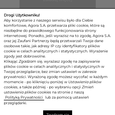
Drogi Użytkowniku!
Aby korzystanie z naszego serwisu było dla Ciebie
komfortowe, Agora S.A. przetwarza pliki cookie, które są
niezbędne do prawidłowego funkcjonowania strony
internetowej. Ponadto, jeśli wyrazisz na to zgodę, Agora S.A.
GRUPA AGORA
DLA INWESTORÓW
DLA MEDIÓW
REKLAMA
oraz jej Zaufani Partnerzy będą przetwarzali Twoje dane
ESG
KONTAKT
osobowe takie, jak adresy IP czy identyfikatory plików
cookie w celach analitycznych i statystycznych. Wyrażenie
© 2026 Copyright AGORA SA
zgody jest dobrowolne.
POLITYKA PRYWATNOŚCI AGORA S.A.
Klikając
Zgadzam się
, wyrażasz zgodę na zapisywanie
POLITYKA PRYWATNOŚCI SERWISU AGORA.PL
plików cookie w celach analitycznych i statystycznych w
POLITYKA TRANSPARENTNOŚCI
Twojej przeglądarce, bez zmian ustawień w zakresie
prywatności. Wyrażoną zgodę możesz wycofać w każdym
ZASTRZEŻENIE PRAWNOAUTORSKIE
momencie - po kliknięciu poniżej w
Ustawienia plików
INFORMACJE O USŁUGACH MEDIALNYCH
MAPA SERWISU
RSS
cookies
, a także później - po wybraniu opcji
Zmień
ustawienia plików cookies
na stronie z naszą
Realizacja
NoMonday
Polityką Prywatności
lub za pomocą ustawień
przeglądarki.
Zgadzam się