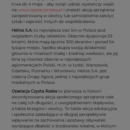
trwa do 4 maja – aby wziąć udział, wystarczy wejść
na:
www.operacjarzeka.pl
i znaleźć akcję sprzątania
zarejestrowaną w okolicy lub samodzielnie założyć
sztab i zaprosić innych do współdziałania.
Helios S.A.
to największa sieć kin w Polsce pod
względem liczby obiektów. Obecnie dysponuje 53
kinami, które mają łącznie 300 ekranów i ponad 54
tysiące miejsc. Spółka skupia swoją działalność
głównie w miastach małej i średniej wielkości, ale jej
kina są również obecne w największych
aglomeracjach Polski, m.in. w Łodzi, Warszawie,
Gdańsku, Poznaniu i Wrocławiu. Helios S.A. jest
częścią Grupy Agora, jednej z największych grup
medialnych w Polsce.
Operacja Czysta Rzeka
to pierwsza w historii
skoordynowana akcja społecznego sprzątania rzek
na całej ich długości, z uwzględnieniem dopływów,
a także brzegów i okolicy. To także akcja edukacyjna
i społeczna zakładająca w długiej perspektywie
wpływanie na zachowania i postawy obywateli
wyrażające dbałość o środowisko lokalne, w którym