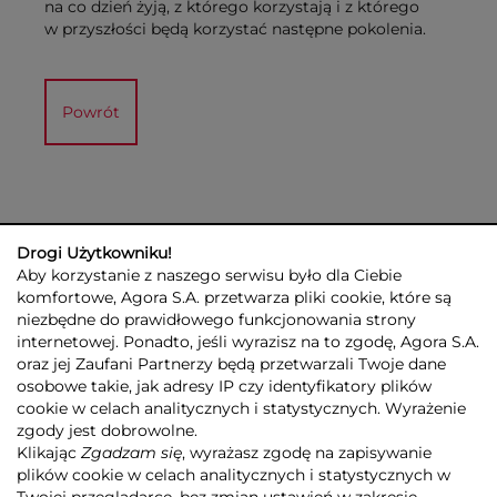
na co dzień żyją, z którego korzystają i z którego
w przyszłości będą korzystać następne pokolenia.
Powrót
Drogi Użytkowniku!
Aby korzystanie z naszego serwisu było dla Ciebie
komfortowe, Agora S.A. przetwarza pliki cookie, które są
niezbędne do prawidłowego funkcjonowania strony
internetowej. Ponadto, jeśli wyrazisz na to zgodę, Agora S.A.
GRUPA AGORA
DLA INWESTORÓW
DLA MEDIÓW
REKLAMA
oraz jej Zaufani Partnerzy będą przetwarzali Twoje dane
ESG
KONTAKT
osobowe takie, jak adresy IP czy identyfikatory plików
cookie w celach analitycznych i statystycznych. Wyrażenie
© 2026 Copyright AGORA SA
zgody jest dobrowolne.
POLITYKA PRYWATNOŚCI AGORA S.A.
Klikając
Zgadzam się
, wyrażasz zgodę na zapisywanie
POLITYKA PRYWATNOŚCI SERWISU AGORA.PL
plików cookie w celach analitycznych i statystycznych w
POLITYKA TRANSPARENTNOŚCI