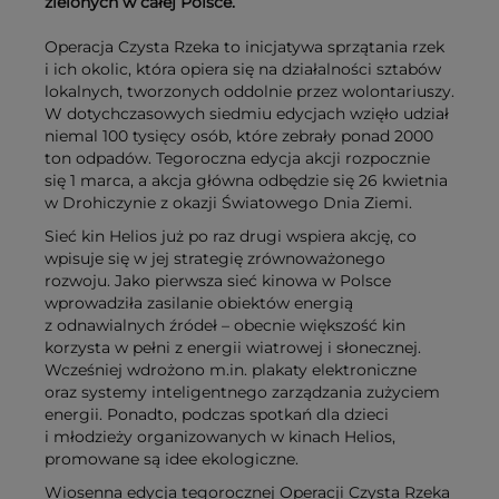
zielonych w całej Polsce.
Operacja Czysta Rzeka to inicjatywa sprzątania rzek
i ich okolic, która opiera się na działalności sztabów
lokalnych, tworzonych oddolnie przez wolontariuszy.
W dotychczasowych siedmiu edycjach wzięło udział
niemal 100 tysięcy osób, które zebrały ponad 2000
ton odpadów. Tegoroczna edycja akcji rozpocznie
się 1 marca, a akcja główna odbędzie się 26 kwietnia
w Drohiczynie z okazji Światowego Dnia Ziemi.
Sieć kin Helios już po raz drugi wspiera akcję, co
wpisuje się w jej strategię zrównoważonego
rozwoju. Jako pierwsza sieć kinowa w Polsce
wprowadziła zasilanie obiektów energią
z odnawialnych źródeł – obecnie większość kin
korzysta w pełni z energii wiatrowej i słonecznej.
Wcześniej wdrożono m.in. plakaty elektroniczne
oraz systemy inteligentnego zarządzania zużyciem
energii. Ponadto, podczas spotkań dla dzieci
i młodzieży organizowanych w kinach Helios,
promowane są idee ekologiczne.
Wiosenna edycja tegorocznej Operacji Czysta Rzeka