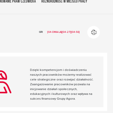
nowanie praw człowieka
RÓŻNORODNOŚĆ W MIEJSCU PRACY
GRI
[G4-DMA-LA][G4-27][G4-56]
Z
z
Dzięki kompetencjom i doświadczeniu
naszych pracowników możemy realizować
cele strategiczne oraz rozwijać działalność.
Zaangażowanie pracowników pozwala na
inicjowanie działań społecznych,
edukacyjnych i kulturowych oraz wpływa na
sukces finansowy Grupy Agora.