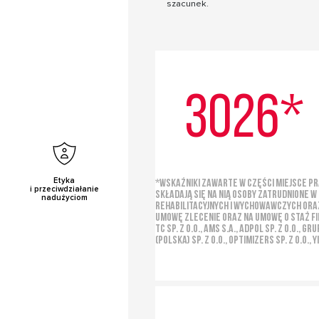
szacunek.
3026*
Etyka
*Wskaźniki zawarte w części Miejsce pr
i przeciwdziałanie
Składają się na nią osoby zatrudnione
nadużyciom
rehabilitacyjnych i wychowawczych oraz
umowę zlecenie oraz na umowę o staż fi
TC Sp. z o.o., AMS S.A., Adpol Sp. z o.o., G
(Polska) Sp. z o.o., Optimizers Sp. z o.o.,