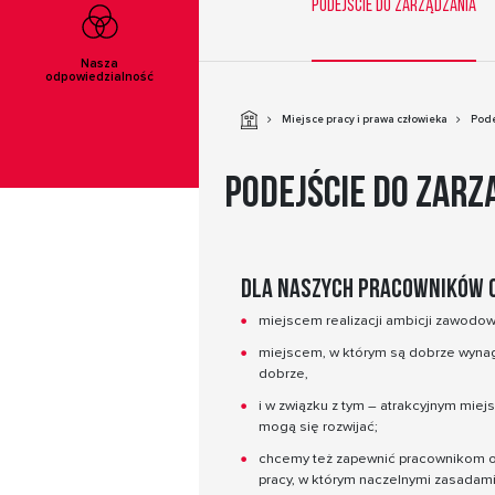
Podejście do zarządzania
Nasza
odpowiedzialność
Miejsce pracy i prawa człowieka
Pode
Podejście do zarz
Dla naszych pracowników c
miejscem realizacji ambicji zawodow
miejscem, w którym są dobrze wynagr
dobrze,
i w związku z tym – atrakcyjnym mie
Miejsce
mogą się rozwijać;
pracy i prawa
człowieka
chcemy też zapewnić pracownikom o
pracy, w którym naczelnymi zasadami