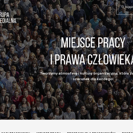
O rapor
Miejsce pracy
i prawa człowiek
Tworzymy atmosferę i kulturę organizacyjną, która 
szacunek dla każdego!