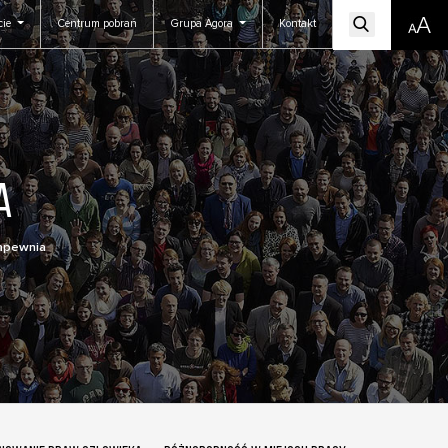
cie
Centrum pobrań
Grupa Agora
Kontakt
a
zapewnia