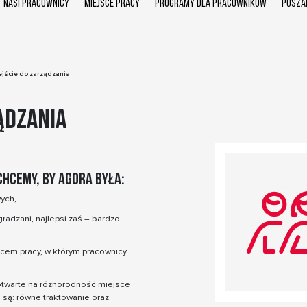
nasi pracownicy
miejsce pracy
programy dla pracowników
posza
jście do zarządzania
ądzania
hcemy, by Agora była:
ych,
adzani, najlepsi zaś – bardzo
jscem pracy, w którym pracownicy
twarte na różnorodność miejsce
 są: równe traktowanie oraz