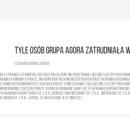
tyle osób Grupa Agora zatrudniała w
(stan na koniec roku)
acy i prawa człowieka zostały obliczone na podstawie łącznej liczby pracowni
 w ramach umowy o pracę, na kontraktach menedżerskich oraz w ramach uchwał
 samozatrudnionych i z agencji pracy tymczasowej. Do łącznej liczby pracown
nansowaną z Urzędu Pracy. Skonsolidowane dane ujęte w ramach wskaźników doty
rupa Radiowa Agory (GRA) sp. z o.o, Doradztwo Mediowe Sp. z o.o., Inforadio Sp. z o.o
 Yieldbird Sp. z o.o., chyba, że wskazane jest inaczej.