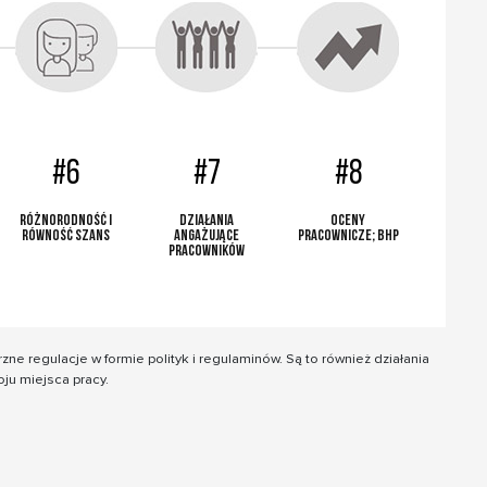
#6
#7
#8
Różnorodność i
Działania
Oceny
równość szans
angażujące
pracownicze; BHP
pracowników
ne regulacje w formie polityk i regulaminów. Są to również działania
ju miejsca pracy.