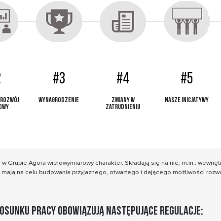
2
#3
#4
#5
i rozwój
Wynagrodzenie
Zmiany w
Nasze inicjatywy
owy
zatrudnieniu
 Grupie Agora wielowymiarowy charakter. Składają się na nie, m.in.: wewnętrz
ają na celu budowania przyjaznego, otwartego i dającego możliwości rozwo
tosunku pracy obowiązują następujące regulacje: