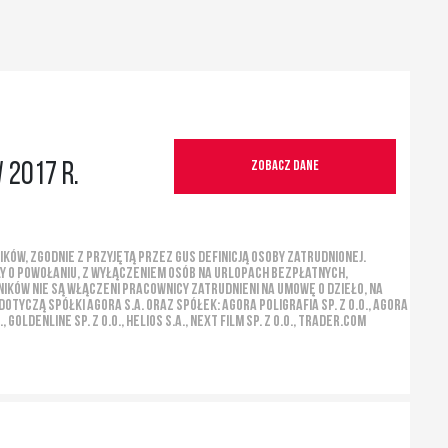
Zobacz dane
 2017 r.
ków, zgodnie z przyjętą przez GUS definicją osoby zatrudnionej.
y o powołaniu, z wyłączeniem osób na urlopach bezpłatnych,
ików nie są włączeni pracownicy zatrudnieni na umowę o dzieło, na
czą spółki Agora S.A. oraz spółek: Agora Poligrafia Sp. z o.o., Agora
., GoldenLine Sp. z o.o., Helios S.A., NEXT FILM Sp. z o.o., Trader.com