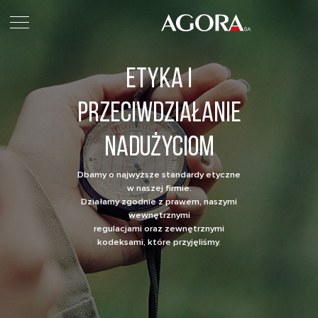
Etyka i
przeciwdziałanie
nadużyciom
Dbamy o najwyższe standardy etyczne
w naszej firmie.
Działamy zgodnie z prawem, naszymi
wewnętrznymi
regulacjami oraz zewnętrznymi
kodeksami, które przyjęliśmy.