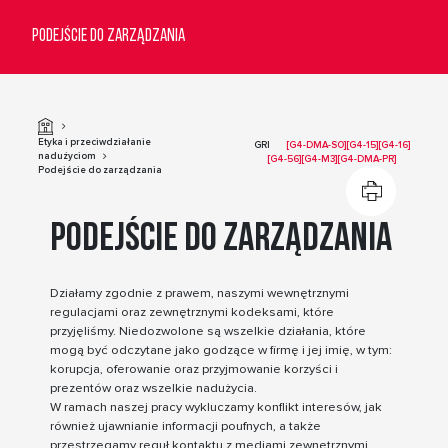
Etyka i przeciwdziałanie
GRI
[G4-DMA-SO][G4-15][G4-16]
nadużyciom
[G4-56][G4-M3][G4-DMA-PR]
Podejście do zarządzania
Podejście do zarządzania
Działamy zgodnie z prawem, naszymi wewnętrznymi
regulacjami oraz zewnętrznymi kodeksami, które
przyjęliśmy. Niedozwolone są wszelkie działania, które
mogą być odczytane jako godzące w firmę i jej imię, w tym:
korupcja, oferowanie oraz przyjmowanie korzyści i
prezentów oraz wszelkie nadużycia.
W ramach naszej pracy wykluczamy konflikt interesów, jak
również ujawnianie informacji poufnych, a także
przestrzegamy reguł kontaktu z mediami zewnętrznymi.