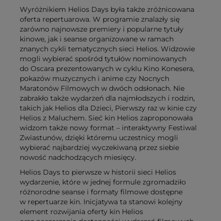
Wyróżnikiem Helios Days była także zróżnicowana
oferta repertuarowa. W programie znalazły się
zarówno najnowsze premiery i popularne tytuły
kinowe, jak i seanse organizowane w ramach
znanych cykli tematycznych sieci Helios. Widzowie
mogli wybierać spośród tytułów nominowanych
do Oscara prezentowanych w cyklu Kino Konesera,
pokazów muzycznych i anime czy Nocnych
Maratonów Filmowych w dwóch odsłonach. Nie
zabrakło także wydarzeń dla najmłodszych i rodzin,
takich jak Helios dla Dzieci, Pierwszy raz w kinie czy
Helios z Maluchem. Sieć kin Helios zaproponowała
widzom także nowy format – interaktywny Festiwal
Zwiastunów, dzięki któremu uczestnicy mogli
wybierać najbardziej wyczekiwaną przez siebie
nowość nadchodzących miesięcy.
Helios Days to pierwsze w historii sieci Helios
wydarzenie, które w jednej formule zgromadziło
różnorodne seanse i formaty filmowe dostępne
w repertuarze kin. Inicjatywa ta stanowi kolejny
element rozwijania oferty kin Helios