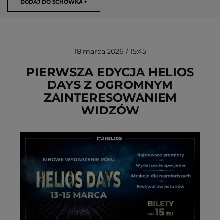
DODAJ DO SCHOWKA +
18 marca 2026 / 15:45
PIERWSZA EDYCJA HELIOS
DAYS Z OGROMNYM
ZAINTERESOWANIEM
USUŃ ZE SCHOWKA
WIDZÓW