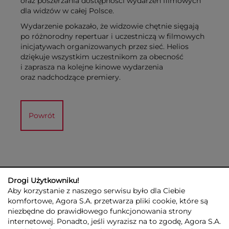
oraz poszerzania dostępności wydarzeń filmowych
dla widzów w całej Polsce.
Wydarzenie pokazało, że widzowie chętnie sięgają
po różnorodny repertuar i uczestniczą w filmowych
inicjatywach organizowanych przez sieć. Helios
dziękuje wszystkim uczestnikom za obecność
i zaprasza na kolejne kinowe wydarzenia
oraz nadchodzące premiery.
Powrót
Drogi Użytkowniku!
Aby korzystanie z naszego serwisu było dla Ciebie
komfortowe, Agora S.A. przetwarza pliki cookie, które są
niezbędne do prawidłowego funkcjonowania strony
internetowej. Ponadto, jeśli wyrazisz na to zgodę, Agora S.A.
GRUPA AGORA
DLA INWESTORÓW
DLA MEDIÓW
REKLAMA