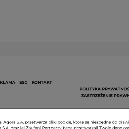
EKLAMA
ESG
KONTAKT
POLITYKA PRYWATNOŚ
ZASTRZEŻENIE PRAW
, Agora S.A. przetwarza pliki cookie, które są niezbędne do pr
a S.A. oraz jej Zaufani Partnerzy będą przetwarzali Twoje dane os