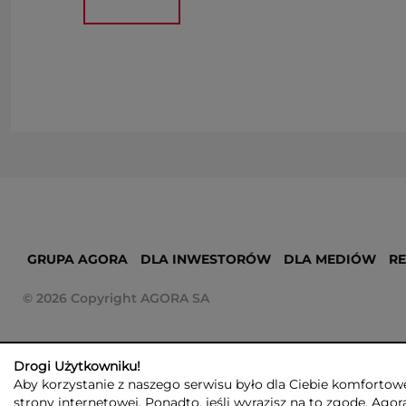
GRUPA AGORA
DLA INWESTORÓW
DLA MEDIÓW
R
© 2026 Copyright AGORA SA
Drogi Użytkowniku!
Aby korzystanie z naszego serwisu było dla Ciebie komfortowe
strony internetowej. Ponadto, jeśli wyrazisz na to zgodę, Agor