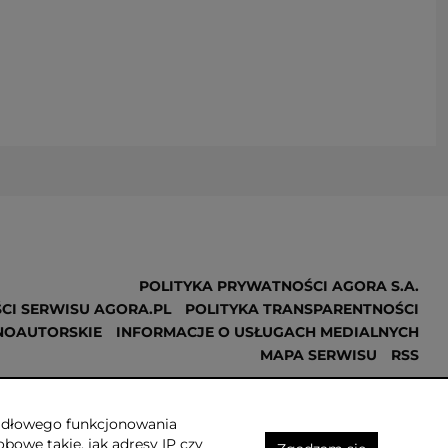
POLITYKA PRYWATNOŚCI AGORA S.A.
CI SERWISU AGORA.PL
POLITYKA TRANSPARENTNOŚCI
NOAUTORSKIE
INFORMACJE O USŁUGACH MEDIALNYCH
MAPA SERWISU
RSS
Realizacja
NoMonday
awidłowego funkcjonowania
obowe takie, jak adresy IP czy