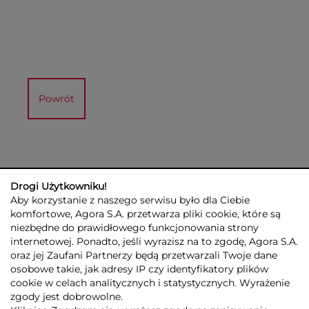
Powrót
Drogi Użytkowniku!
Aby korzystanie z naszego serwisu było dla Ciebie
komfortowe, Agora S.A. przetwarza pliki cookie, które są
niezbędne do prawidłowego funkcjonowania strony
internetowej. Ponadto, jeśli wyrazisz na to zgodę, Agora S.A.
GRUPA AGORA
DLA INWESTORÓW
DLA MEDIÓW
REKLAMA
oraz jej Zaufani Partnerzy będą przetwarzali Twoje dane
ESG
KONTAKT
osobowe takie, jak adresy IP czy identyfikatory plików
cookie w celach analitycznych i statystycznych. Wyrażenie
© 2026 Copyright AGORA SA
zgody jest dobrowolne.
POLITYKA PRYWATNOŚCI AGORA S.A.