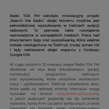
Radio TOK FM wdrożyło innowacyjny projekt
„Search the Radio", dzięki któremu możliwe jest
pełnotekstowe wyszukiwanie w treściach audycji
radiowych. To pierwsze takie rozwiązanie
wprowadzone w europejskich mediach. Prace nad
stworzeniem bazy oraz wyszukiwarką, która właśnie
została udostępniona na Tokfm.pl, trwały ponad rok
i były realizowane dzięki wsparciu z funduszu
Google DNI.
W ciągu ostatnich 12 miesięcy zespół Radia TOK FM
zbudował od zera bazę kilkudziesięciu tysięcy
transkrypcji programów radiowych
oraz wyszukiwarkę, która umożliwia słuchaczom
stacji i użytkownikom Tokfm.pl odnalezienie słów,
które padły na radiowej antenie. Internauci mogą
wyszukać na stronie
http://tokfm.pl/wyszukaj
,
w jakich audycjach pojawiały się np. konkretne
nazwiska, nazwy firm czy partii politycznych, a także
sprawdzić ich kontekst dzięki automatycznemu