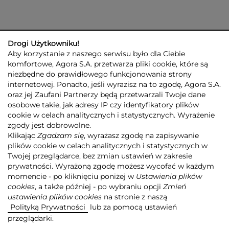
Drogi Użytkowniku!
Aby korzystanie z naszego serwisu było dla Ciebie
komfortowe, Agora S.A. przetwarza pliki cookie, które są
niezbędne do prawidłowego funkcjonowania strony
internetowej. Ponadto, jeśli wyrazisz na to zgodę, Agora S.A.
GRUPA AGORA
DLA INWESTORÓW
DLA MEDIÓW
REKLAMA
oraz jej Zaufani Partnerzy będą przetwarzali Twoje dane
ESG
KONTAKT
osobowe takie, jak adresy IP czy identyfikatory plików
cookie w celach analitycznych i statystycznych. Wyrażenie
© 2026 Copyright AGORA SA
zgody jest dobrowolne.
POLITYKA PRYWATNOŚCI AGORA S.A.
Klikając
Zgadzam się
, wyrażasz zgodę na zapisywanie
POLITYKA PRYWATNOŚCI SERWISU AGORA.PL
plików cookie w celach analitycznych i statystycznych w
POLITYKA TRANSPARENTNOŚCI
Twojej przeglądarce, bez zmian ustawień w zakresie
prywatności. Wyrażoną zgodę możesz wycofać w każdym
ZASTRZEŻENIE PRAWNOAUTORSKIE
momencie - po kliknięciu poniżej w
Ustawienia plików
INFORMACJE O USŁUGACH MEDIALNYCH
MAPA SERWISU
RSS
cookies
, a także później - po wybraniu opcji
Zmień
ustawienia plików cookies
na stronie z naszą
Realizacja
NoMonday
Polityką Prywatności
lub za pomocą ustawień
przeglądarki.