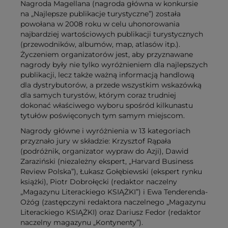
Nagroda Magellana (nagroda główna w konkursie
na „Najlepsze publikacje turystyczne”) została
powołana w 2008 roku w celu uhonorowania
najbardziej wartościowych publikacji turystycznych
(przewodników, albumów, map, atlasów itp.).
Życzeniem organizatorów jest, aby przyznawane
nagrody były nie tylko wyróżnieniem dla najlepszych
publikacji, lecz także ważną informacją handlową
dla dystrybutorów, a przede wszystkim wskazówką
dla samych turystów, którym coraz trudniej
dokonać właściwego wyboru spośród kilkunastu
tytułów poświęconych tym samym miejscom.
Nagrody główne i wyróżnienia w 13 kategoriach
przyznało jury w składzie: Krzysztof Rąpała
(podróżnik, organizator wypraw do Azji), Dawid
Zaraziński (niezależny ekspert, „Harvard Business
Review Polska”), Łukasz Gołębiewski (ekspert rynku
książki), Piotr Dobrołęcki (redaktor naczelny
„Magazynu Literackiego KSIĄŻKI”) i Ewa Tenderenda-
Ożóg (zastępczyni redaktora naczelnego „Magazynu
Literackiego KSIĄŻKI) oraz Dariusz Fedor (redaktor
naczelny magazynu „Kontynenty”).