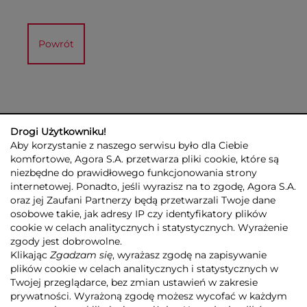
Powrót
Drogi Użytkowniku!
Aby korzystanie z naszego serwisu było dla Ciebie
komfortowe, Agora S.A. przetwarza pliki cookie, które są
niezbędne do prawidłowego funkcjonowania strony
internetowej. Ponadto, jeśli wyrazisz na to zgodę, Agora S.A.
GRUPA AGORA
DLA INWESTORÓW
DLA MEDIÓW
REKLAMA
oraz jej Zaufani Partnerzy będą przetwarzali Twoje dane
ESG
KONTAKT
osobowe takie, jak adresy IP czy identyfikatory plików
cookie w celach analitycznych i statystycznych. Wyrażenie
© 2026 Copyright AGORA SA
zgody jest dobrowolne.
POLITYKA PRYWATNOŚCI AGORA S.A.
Klikając
Zgadzam się
, wyrażasz zgodę na zapisywanie
POLITYKA PRYWATNOŚCI SERWISU AGORA.PL
plików cookie w celach analitycznych i statystycznych w
POLITYKA TRANSPARENTNOŚCI
Twojej przeglądarce, bez zmian ustawień w zakresie
prywatności. Wyrażoną zgodę możesz wycofać w każdym
ZASTRZEŻENIE PRAWNOAUTORSKIE