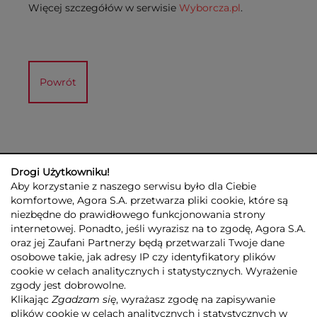
Więcej szczegółów w serwisie
Wyborcza.pl
.
Powrót
Drogi Użytkowniku!
Aby korzystanie z naszego serwisu było dla Ciebie
komfortowe, Agora S.A. przetwarza pliki cookie, które są
niezbędne do prawidłowego funkcjonowania strony
internetowej. Ponadto, jeśli wyrazisz na to zgodę, Agora S.A.
GRUPA AGORA
DLA INWESTORÓW
DLA MEDIÓW
REKLAMA
oraz jej Zaufani Partnerzy będą przetwarzali Twoje dane
ESG
KONTAKT
osobowe takie, jak adresy IP czy identyfikatory plików
cookie w celach analitycznych i statystycznych. Wyrażenie
© 2026 Copyright AGORA SA
zgody jest dobrowolne.
POLITYKA PRYWATNOŚCI AGORA S.A.
Klikając
Zgadzam się
, wyrażasz zgodę na zapisywanie
POLITYKA PRYWATNOŚCI SERWISU AGORA.PL
plików cookie w celach analitycznych i statystycznych w