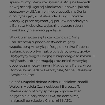
sprawdzi, czy Stany rzeczywiście stoją na krawędzi
nowej secesji. Jędrzej Słodkowski opowie, jak rok
spędzony w USA zmienił jego sposób myślenia
o polityce i języku. Aleksander Gurgul pokaże
Amerykę przez pryzmat jej parków narodowych,
a Bartosz Hlebowicz wyjaśni, dlaczego rdzenni
mieszkańcy nie świętują 4 lipca.
W cyklu znajdzie się także rozmowa z Niną
Chruszczową o podobieństwach między
współczesną Ameryką a Rosją oraz tekst Roberta
Stefanickiego o tym, jak wyglądałby świat, gdyby
Brytyjczycy wygrali wojnę o niepodległość kolonii. O
książkach, które pomagają zrozumieć Amerykę,
opowiedzą między innymi Magdalena Parys, Artur
Domosławski, Adam Leszczyński, Michał Olszewski
i Wojciech Szot.
Całość uzupełni debata wideo z udziałem Natalii
Waloch, Macieja Czarneckiego i Bartosza T.
Wielińskiego, którzy spróbują odpowiedzieć
na pytania o przyszłość USA, od demokracji
i migracji po relacje z Chinami i NATO.