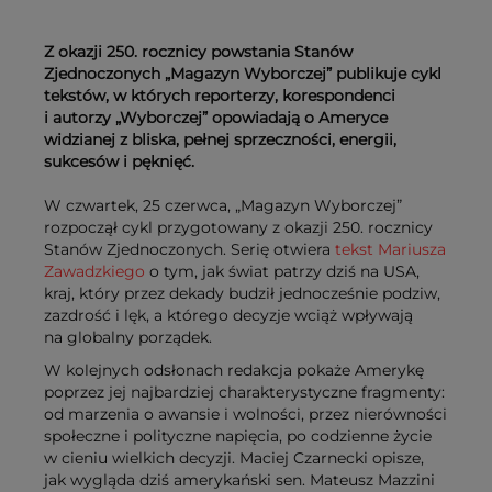
Z okazji 250. rocznicy powstania Stanów
Zjednoczonych „Magazyn Wyborczej” publikuje cykl
tekstów, w których reporterzy, korespondenci
i autorzy „Wyborczej” opowiadają o Ameryce
widzianej z bliska, pełnej sprzeczności, energii,
sukcesów i pęknięć.
W czwartek, 25 czerwca, „Magazyn Wyborczej”
rozpoczął cykl przygotowany z okazji 250. rocznicy
Stanów Zjednoczonych. Serię otwiera
tekst Mariusza
Zawadzkiego
o tym, jak świat patrzy dziś na USA,
kraj, który przez dekady budził jednocześnie podziw,
zazdrość i lęk, a którego decyzje wciąż wpływają
na globalny porządek.
W kolejnych odsłonach redakcja pokaże Amerykę
poprzez jej najbardziej charakterystyczne fragmenty:
od marzenia o awansie i wolności, przez nierówności
społeczne i polityczne napięcia, po codzienne życie
w cieniu wielkich decyzji. Maciej Czarnecki opisze,
jak wygląda dziś amerykański sen. Mateusz Mazzini