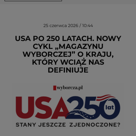
25 czerwca 2026 / 10:44
USA PO 250 LATACH. NOWY
CYKL „MAGAZYNU
WYBORCZEJ” O KRAJU,
USUŃ ZE SCHOWKA
KTÓRY WCIĄŻ NAS
DEFINIUJE