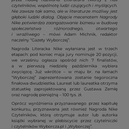
czytelników, wspólnotę ludzi czujących i myślących.
Nie zawsze tak samo, ale w literaturze możliwy jest
głęboki ludzki dialog. Objęcie mecenatem Nagrody
Nike potwierdza zaangażowanie biznesu w budowę
społeczeństwa różnorodnego, otwartego
i wrażliwego
– mówi Adam Michnik, redaktor
naczelny “Gazety Wyborczej”.
Nagroda Literacka Nike wyłaniana jest w trzech
etapach: pod koniec maja jury nominuje 20 pozycji,
we wrześniu ogłasza spośród nich 7 finalistów,
a w pierwszą niedzielę października wybiera
zwycięzcę. Już wkrótce – w maju br. na łamach
“Wyborczej” zaprezentowana zostanie tegoroczna
finałowa dwudziestka. Laureat lub laureatka otrzyma
statuetkę zaprojektowaną przez Gustawa Zemłę
oraz nagrodę pieniężną – 100 tys. zł.
Oprócz wyróżnienia przyznawanego przez kapitułę
konkursu, przyznawana jest również Nagroda Nike
Czytelników, którą otrzymuje autor lub autorka
książki wybranej w plebiscycie przez czytelniczki
i czytelników Wyborcza.pl i „Wyborczej”.