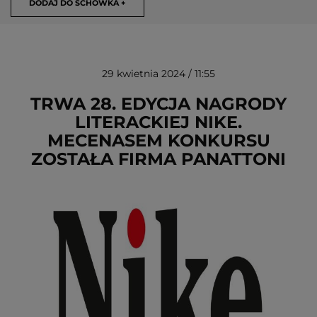
DODAJ DO SCHOWKA +
29 kwietnia 2024 / 11:55
TRWA 28. EDYCJA NAGRODY
LITERACKIEJ NIKE.
MECENASEM KONKURSU
USUŃ ZE SCHOWKA
ZOSTAŁA FIRMA PANATTONI