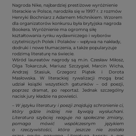
Nagroda Nike, najbardziej prestiżowe wyróżnienie
literackie w Polsce, narodziła się w 1997 r. z rozmów
Henryki Bochniarz z Adamem Michnikiem. Wzorem
dla organizatorów konkursu była brytyjska nagroda
Bookera. Wyróżnienie ma ogromną siłę
kształtowania rynku wydawniczego i wyborów
czytelniczych Polek i Polaków – wpływa na nakłady,
dodruki i nowe tłumaczenia, a także popularyzuje
rodzimą literaturę na świecie.
Wśród laureatów nagrody są m.in. Czesław Miłosz,
Olga Tokarczuk, Mariusz Szczygieł, Marcin Wicha,
Andrzej Stasiuk, Grzegorz Piątek i Dorota
Masłowska. W literackiej rywalizacji mogą brać
udział książki wszystkich gatunków – od poezji,
poprzez dramat, po reportaż. Jednak szczególny
nacisk jury kładzie na powieści.
–
W języku literatury i poezji znajdują schronienie ci,
który gdzie indziej nie bywają wysłuchani.
Literatura szybciej reaguje na społeczne zmiany,
pomaga mówić współczesnym językiem
o rzeczywistości, która jeszcze nie została
przez naukę nazwana. Literatura tworzy z nas