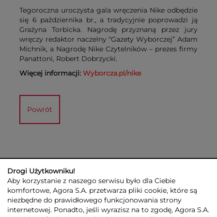
Tegoroczna uroczysta gala wręczenia Nike odbędzie
się 6 października br., a tradycyjnie poprowadzi ją
Grażyna Torbicka. Nagrodę przyznaną przez jury
wręczy redaktor naczelny “Gazety Wyborczej” Adam
Michnik, a Nagrodę Nike Czytelników – prezes firmy
Panattoni, Robert Dobrzycki.
Więcej informacji:
Wyborcza.pl/nike
Powrót
Drogi Użytkowniku!
Aby korzystanie z naszego serwisu było dla Ciebie
komfortowe, Agora S.A. przetwarza pliki cookie, które są
niezbędne do prawidłowego funkcjonowania strony
internetowej. Ponadto, jeśli wyrazisz na to zgodę, Agora S.A.
GRUPA AGORA
DLA INWESTORÓW
DLA MEDIÓW
REKLAMA