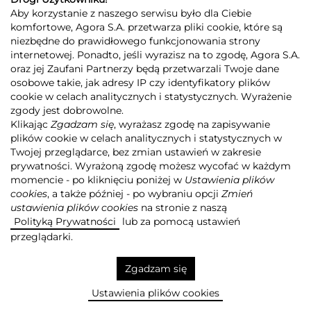
Aby korzystanie z naszego serwisu było dla Ciebie
komfortowe, Agora S.A. przetwarza pliki cookie, które są
niezbędne do prawidłowego funkcjonowania strony
internetowej. Ponadto, jeśli wyrazisz na to zgodę, Agora S.A.
GRUPA AGORA
DLA INWESTORÓW
DLA MEDIÓW
REKLAMA
oraz jej Zaufani Partnerzy będą przetwarzali Twoje dane
ESG
KONTAKT
osobowe takie, jak adresy IP czy identyfikatory plików
cookie w celach analitycznych i statystycznych. Wyrażenie
© 2026 Copyright AGORA SA
zgody jest dobrowolne.
POLITYKA PRYWATNOŚCI AGORA S.A.
Klikając
Zgadzam się
, wyrażasz zgodę na zapisywanie
POLITYKA PRYWATNOŚCI SERWISU AGORA.PL
plików cookie w celach analitycznych i statystycznych w
POLITYKA TRANSPARENTNOŚCI
Twojej przeglądarce, bez zmian ustawień w zakresie
prywatności. Wyrażoną zgodę możesz wycofać w każdym
ZASTRZEŻENIE PRAWNOAUTORSKIE
momencie - po kliknięciu poniżej w
Ustawienia plików
INFORMACJE O USŁUGACH MEDIALNYCH
MAPA SERWISU
RSS
cookies
, a także później - po wybraniu opcji
Zmień
ustawienia plików cookies
na stronie z naszą
Realizacja
NoMonday
Polityką Prywatności
lub za pomocą ustawień
przeglądarki.
Zgadzam się
Ustawienia plików cookies