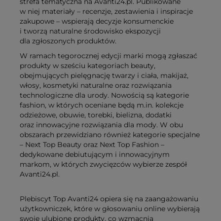
strefa tematyczna na Avanti24.pl. Publikowane
w niej materiały – recenzje, zestawienia i inspiracje
zakupowe – wspierają decyzje konsumenckie
i tworzą naturalne środowisko ekspozycji
dla zgłoszonych produktów.
W ramach tegorocznej edycji marki mogą zgłaszać
produkty w sześciu kategoriach beauty,
obejmujących pielęgnację twarzy i ciała, makijaż,
włosy, kosmetyki naturalne oraz rozwiązania
technologiczne dla urody. Nowością są kategorie
fashion, w których oceniane będą m.in. kolekcje
odzieżowe, obuwie, torebki, bielizna, dodatki
oraz innowacyjne rozwiązania dla mody. W obu
obszarach przewidziano również kategorie specjalne
– Next Top Beauty oraz Next Top Fashion –
dedykowane debiutującym i innowacyjnym
markom, w których zwycięzców wybierze zespół
Avanti24.pl.
Plebiscyt Top Avanti24 opiera się na zaangażowaniu
użytkowniczek, które w głosowaniu online wybierają
swoje ulubione produkty, co wzmacnia