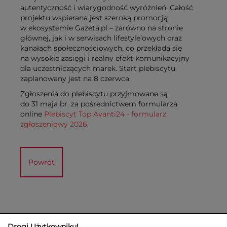
autentyczność i wiarygodność wyróżnień. Całość
projektu wspierana jest szeroką promocją
w ekosystemie Gazeta.pl – zarówno na stronie
głównej, jak i w serwisach lifestyle’owych oraz
kanałach społecznościowych, co przekłada się
na wysokie zasięgi i realny efekt komunikacyjny
dla uczestniczących marek. Start plebiscytu
zaplanowany jest na 8 czerwca.
Zgłoszenia do plebiscytu przyjmowane są
do 31 maja br. za pośrednictwem formularza
online
Plebiscyt Top Avanti24 - formularz
zgłoszeniowy 2026.
Powrót
Drogi Użytkowniku!