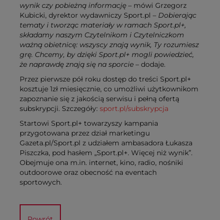
wynik czy pobieżną informację
– mówi Grzegorz
Kubicki, dyrektor wydawniczy Sport.pl
– Dobierając
tematy i tworząc materiały w ramach Sport.pl+,
składamy naszym Czytelnikom i Czytelniczkom
ważną obietnicę: wszyscy znają wynik, Ty rozumiesz
grę. Chcemy, by dzięki Sport.pl+ mogli powiedzieć,
że naprawdę znają się na sporcie
– dodaje.
Przez pierwsze pół roku dostęp do treści Sport.pl+
kosztuje 1zł miesięcznie, co umożliwi użytkownikom
zapoznanie się z jakością serwisu i pełną ofertą
subskrypcji. Szczegóły:
sport.pl/subskrypcja
Startowi Sport.pl+ towarzyszy kampania
przygotowana przez dział marketingu
Gazeta.pl/Sport.pl z udziałem ambasadora Łukasza
Piszczka, pod hasłem „Sport.pl+. Więcej niż wynik”.
Obejmuje ona m.in. internet, kino, radio, nośniki
outdoorowe oraz obecność na eventach
sportowych.
Powrót