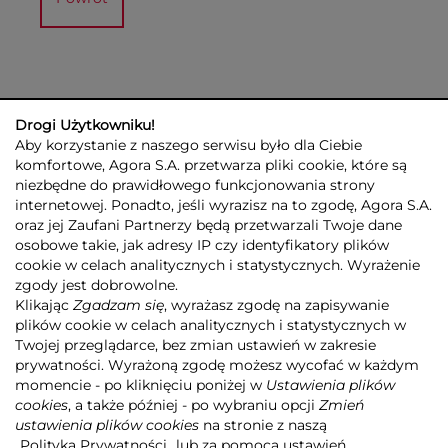
Drogi Użytkowniku!
Aby korzystanie z naszego serwisu było dla Ciebie
komfortowe, Agora S.A. przetwarza pliki cookie, które są
niezbędne do prawidłowego funkcjonowania strony
internetowej. Ponadto, jeśli wyrazisz na to zgodę, Agora S.A.
GRUPA AGORA
DLA INWESTORÓW
DLA MEDIÓW
REKLAMA
oraz jej Zaufani Partnerzy będą przetwarzali Twoje dane
ESG
KONTAKT
osobowe takie, jak adresy IP czy identyfikatory plików
cookie w celach analitycznych i statystycznych. Wyrażenie
© 2026 Copyright AGORA SA
zgody jest dobrowolne.
POLITYKA PRYWATNOŚCI AGORA S.A.
Klikając
Zgadzam się
, wyrażasz zgodę na zapisywanie
POLITYKA PRYWATNOŚCI SERWISU AGORA.PL
plików cookie w celach analitycznych i statystycznych w
POLITYKA TRANSPARENTNOŚCI
Twojej przeglądarce, bez zmian ustawień w zakresie
prywatności. Wyrażoną zgodę możesz wycofać w każdym
ZASTRZEŻENIE PRAWNOAUTORSKIE
momencie - po kliknięciu poniżej w
Ustawienia plików
INFORMACJE O USŁUGACH MEDIALNYCH
MAPA SERWISU
RSS
cookies
, a także później - po wybraniu opcji
Zmień
ustawienia plików cookies
na stronie z naszą
Realizacja
NoMonday
Polityką Prywatności
lub za pomocą ustawień