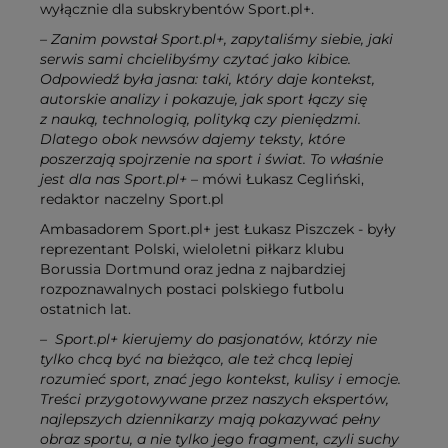
wyłącznie dla subskrybentów Sport.pl+.
– Zanim powstał Sport.pl+, zapytaliśmy siebie, jaki
serwis sami chcielibyśmy czytać jako kibice.
Odpowiedź była jasna: taki, który daje kontekst,
autorskie analizy i pokazuje, jak sport łączy się
z nauką, technologią, polityką czy pieniędzmi.
Dlatego obok newsów dajemy teksty, które
poszerzają spojrzenie na sport i świat. To właśnie
jest dla nas Sport.pl+
– mówi Łukasz Cegliński,
redaktor naczelny Sport.pl
Ambasadorem Sport.pl+ jest Łukasz Piszczek - były
reprezentant Polski, wieloletni piłkarz klubu
Borussia Dortmund oraz jedna z najbardziej
rozpoznawalnych postaci polskiego futbolu
ostatnich lat.
– Sport.pl+ kierujemy do pasjonatów, którzy nie
tylko chcą być na bieżąco, ale też chcą lepiej
rozumieć sport, znać jego kontekst, kulisy i emocje.
Treści przygotowywane przez naszych ekspertów,
najlepszych dziennikarzy mają pokazywać pełny
obraz sportu, a nie tylko jego fragment, czyli suchy