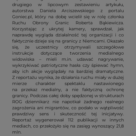
drugiego w lipcowym zestawieniu artykułu,
autorstwa Daniela Arciszewskiego z portalu
Goniec.pl, który na dobę wcielił się w rolę członka
Ruchu Obrony Granic Roberta Bąkiewicza.
Korzystając z ukrytej kamery, sprawdzał, jak
naprawdę wygląda działalność tej organizacji i co
faktycznie dzieje się na granicy z Niemcami. Okazało
się, że uczestnicy otrzymywali szczegółowe
instrukcje dotyczące tworzenia medialnego
widowiska – mieli m.in. udawać nagrywanie,
wykrzykiwać patriotyczne hasła czy śpiewać hymn,
aby ich akcje wyglądały na bardziej dramatyczne.
Z reportażu wynika, że działania ruchu miały w dużej
mierze charakter spektaklu nastawionego
na przekaz medialny, a nie faktyczną ochronę
granicy. Podczas całej doby spędzonej w strukturach
ROG dziennikarz nie napotkał żadnego realnego
zagrożenia ani migrantów, co podało w wątpliwość
prawdziwy sens i skuteczność tej inicjatywy.
Reportaż wygenerował 112 publikacji w innych
mediach, co przełożyło się na zasięg wynoszący 21,8
mln.