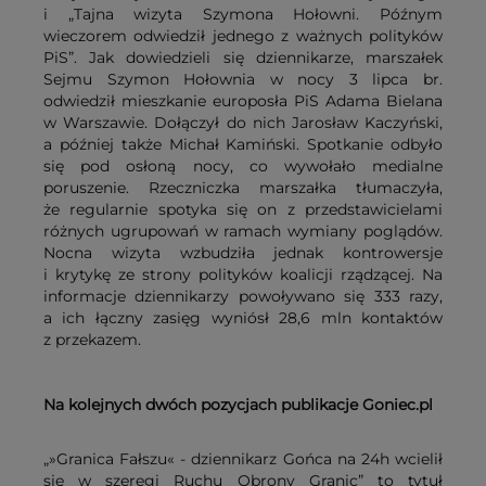
i „Tajna wizyta Szymona Hołowni. Późnym
wieczorem odwiedził jednego z ważnych polityków
PiS”. Jak dowiedzieli się dziennikarze, marszałek
Sejmu Szymon Hołownia w nocy 3 lipca br.
odwiedził mieszkanie europosła PiS Adama Bielana
w Warszawie. Dołączył do nich Jarosław Kaczyński,
a później także Michał Kamiński. Spotkanie odbyło
się pod osłoną nocy, co wywołało medialne
poruszenie. Rzeczniczka marszałka tłumaczyła,
że regularnie spotyka się on z przedstawicielami
różnych ugrupowań w ramach wymiany poglądów.
Nocna wizyta wzbudziła jednak kontrowersje
i krytykę ze strony polityków koalicji rządzącej. Na
informacje dziennikarzy powoływano się 333 razy,
a ich łączny zasięg wyniósł 28,6 mln kontaktów
z przekazem.
Na kolejnych dwóch pozycjach publikacje Goniec.pl
„»Granica Fałszu« - dziennikarz Gońca na 24h wcielił
się w szeregi Ruchu Obrony Granic” to tytuł