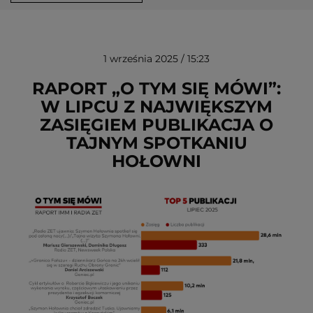
1 września 2025 / 15:23
RAPORT „O TYM SIĘ MÓWI”:
W LIPCU Z NAJWIĘKSZYM
ZASIĘGIEM PUBLIKACJA O
USUŃ ZE SCHOWKA
TAJNYM SPOTKANIU
HOŁOWNI