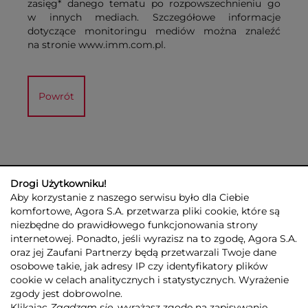
zasięg* danego tematu po rozpowszechnieniu go
w innych mediach. Szczegółowe informacje
dotyczące monitoringu mediów można znaleźć
na stronie www.imm.com.pl.
Powrót
Drogi Użytkowniku!
Aby korzystanie z naszego serwisu było dla Ciebie
komfortowe, Agora S.A. przetwarza pliki cookie, które są
niezbędne do prawidłowego funkcjonowania strony
internetowej. Ponadto, jeśli wyrazisz na to zgodę, Agora S.A.
GRUPA AGORA
DLA INWESTORÓW
DLA MEDIÓW
REKLAMA
oraz jej Zaufani Partnerzy będą przetwarzali Twoje dane
ESG
KONTAKT
osobowe takie, jak adresy IP czy identyfikatory plików
cookie w celach analitycznych i statystycznych. Wyrażenie
© 2026 Copyright AGORA SA
zgody jest dobrowolne.
POLITYKA PRYWATNOŚCI AGORA S.A.
Klikając
Zgadzam się
, wyrażasz zgodę na zapisywanie