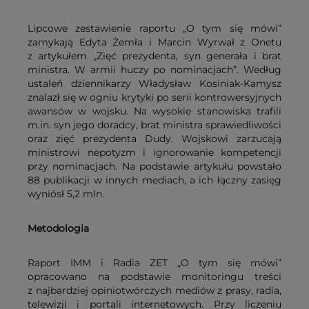
Lipcowe zestawienie raportu „O tym się mówi”
zamykają Edyta Żemła i Marcin Wyrwał z Onetu
z artykułem „Zięć prezydenta, syn generała i brat
ministra. W armii huczy po nominacjach”. Według
ustaleń dziennikarzy Władysław Kosiniak-Kamysz
znalazł się w ogniu krytyki po serii kontrowersyjnych
awansów w wojsku. Na wysokie stanowiska trafili
m.in. syn jego doradcy, brat ministra sprawiedliwości
oraz zięć prezydenta Dudy. Wojskowi zarzucają
ministrowi nepotyzm i ignorowanie kompetencji
przy nominacjach. Na podstawie artykułu powstało
88 publikacji w innych mediach, a ich łączny zasięg
wyniósł 5,2 mln.
Metodologia
Raport IMM i Radia ZET „O tym się mówi”
opracowano na podstawie monitoringu treści
z najbardziej opiniotwórczych mediów z prasy, radia,
telewizji i portali internetowych. Przy liczeniu