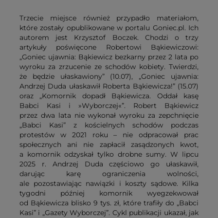
Trzecie miejsce również przypadło materiałom,
które zostały opublikowane w portalu Goniec.pl. Ich
autorem jest Krzysztof Boczek. Chodzi o trzy
artykuły poświęcone Robertowi Bąkiewiczowi:
„Goniec ujawnia: Bąkiewicz bezkarny przez 2 lata po
wyroku za zrzucenie ze schodów kobiety. Twierdzi,
że będzie ułaskawiony” (10.07), „Goniec ujawnia:
Andrzej Duda ułaskawił Roberta Bąkiewicza!” (15.07)
oraz „Komornik dopadł Bąkiewicza. Oddał kasę
Babci Kasi i »Wyborczej«”. Robert Bąkiewicz
przez dwa lata nie wykonał wyroku za zepchnięcie
„Babci Kasi” z kościelnych schodów podczas
protestów w 2021 roku – nie odpracował prac
społecznych ani nie zapłacił zasądzonych kwot,
a komornik odzyskał tylko drobne sumy. W lipcu
2025 r. Andrzej Duda częściowo go ułaskawił,
darując karę ograniczenia wolności,
ale pozostawiając nawiązki i koszty sądowe. Kilka
tygodni później komornik wyegzekwował
od Bąkiewicza blisko 9 tys. zł, które trafiły do „Babci
Kasi” i „Gazety Wyborczej”. Cykl publikacji ukazał, jak