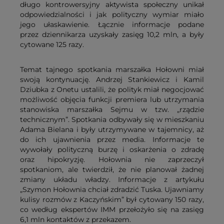
długo kontrowersyjny aktywista społeczny unikał
odpowiedzialności i jak polityczny wymiar miało
jego ułaskawienie. Łącznie informacje podane
przez dziennikarza uzyskały zasięg 10,2 mln, a były
cytowane 125 razy.
Temat tajnego spotkania marszałka Hołowni miał
swoją kontynuację. Andrzej Stankiewicz i Kamil
Dziubka z Onetu ustalili, że polityk miał negocjować
możliwość objęcia funkcji premiera lub utrzymania
stanowiska marszałka Sejmu w tzw. „rządzie
technicznym”. Spotkania odbywały się w mieszkaniu
Adama Bielana i były utrzymywane w tajemnicy, aż
do ich ujawnienia przez media. Informacje te
wywołały polityczną burzę i oskarżenia o zdradę
oraz hipokryzję. Hołownia nie zaprzeczył
spotkaniom, ale twierdził, że nie planował żadnej
zmiany układu władzy. Informacje z artykułu
„Szymon Hołownia chciał zdradzić Tuska. Ujawniamy
kulisy rozmów z Kaczyńskim” był cytowany 150 razy,
co według ekspertów IMM przełożyło się na zasięg
6,1 mln kontaktów z przekazem.