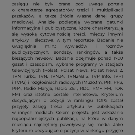
zasięgu nie były brane pod uwagę portale
o charakterze agregatorów treści i multiplikacji
przekazów, a także źródła własne danej grupy
mediowej. Analizie podlegają wybrane gatunki
informacyjne i publicystyczne, które charakteryzują
się wysoką cytowalnością treści, między innymi
artykuły i śledztwa, w tym reportaże. Badanie nie
uwzględnia m.in.: wywiadów i rozmów
publicystycznych, sondaży, rankingów, a także
bieżących newsów. Badanie obejmuje ponad 1700
gazet i czasopism, wybrane programy w stacjach
telewizyjnych (Polsat, Polsat News, Polsat News 2,
TVN Turbo, TVN, TVN24, TVN24BiS, TVP Info, TVP1
i TVP2) i rozgłośniach radiowych (Muzo.fm, PR1, PR3,
PR4, Radio Maryja, Radio ZET, RDC, RMF FM, TOK
FM) oraz istotne portale internetowe. Kryterium
decydującym o pozycji w rankingu TOP5 został
przyjęty zasięg treści artykułu w publikacjach
w innych mediach. Celem projektu jest wskazanie
najpopularniejszych publikacji, na które w danym
miesiącu najchętniej powoływały się media. Jako
kryterium decydujące o pozycji w rankingu przyjęto