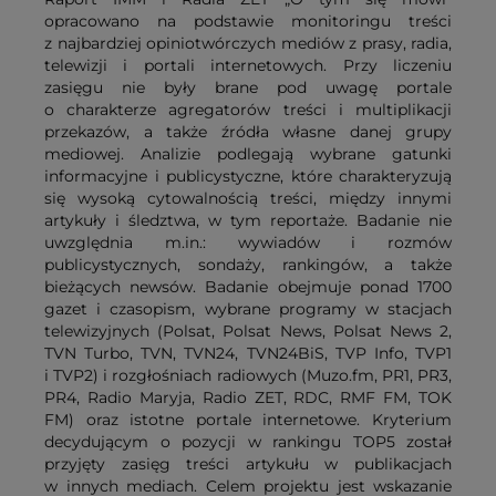
opracowano na podstawie monitoringu treści
z najbardziej opiniotwórczych mediów z prasy, radia,
telewizji i portali internetowych. Przy liczeniu
zasięgu nie były brane pod uwagę portale
o charakterze agregatorów treści i multiplikacji
przekazów, a także źródła własne danej grupy
mediowej. Analizie podlegają wybrane gatunki
informacyjne i publicystyczne, które charakteryzują
się wysoką cytowalnością treści, między innymi
artykuły i śledztwa, w tym reportaże. Badanie nie
uwzględnia m.in.: wywiadów i rozmów
publicystycznych, sondaży, rankingów, a także
bieżących newsów. Badanie obejmuje ponad 1700
gazet i czasopism, wybrane programy w stacjach
telewizyjnych (Polsat, Polsat News, Polsat News 2,
TVN Turbo, TVN, TVN24, TVN24BiS, TVP Info, TVP1
i TVP2) i rozgłośniach radiowych (Muzo.fm, PR1, PR3,
PR4, Radio Maryja, Radio ZET, RDC, RMF FM, TOK
FM) oraz istotne portale internetowe. Kryterium
decydującym o pozycji w rankingu TOP5 został
przyjęty zasięg treści artykułu w publikacjach
w innych mediach. Celem projektu jest wskazanie