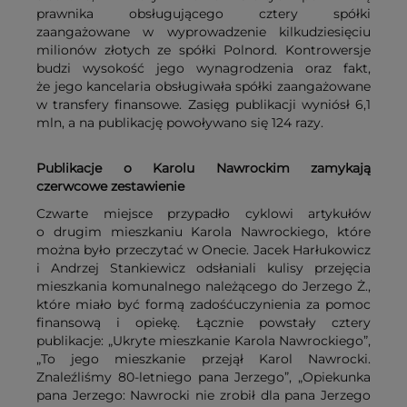
prawnika obsługującego cztery spółki
zaangażowane w wyprowadzenie kilkudziesięciu
milionów złotych ze spółki Polnord. Kontrowersje
budzi wysokość jego wynagrodzenia oraz fakt,
że jego kancelaria obsługiwała spółki zaangażowane
w transfery finansowe. Zasięg publikacji wyniósł 6,1
mln, a na publikację powoływano się 124 razy.
Publikacje o Karolu Nawrockim zamykają
czerwcowe zestawienie
Czwarte miejsce przypadło cyklowi artykułów
o drugim mieszkaniu Karola Nawrockiego, które
można było przeczytać w Onecie. Jacek Harłukowicz
i Andrzej Stankiewicz odsłaniali kulisy przejęcia
mieszkania komunalnego należącego do Jerzego Ż.,
które miało być formą zadośćuczynienia za pomoc
finansową i opiekę. Łącznie powstały cztery
publikacje: „Ukryte mieszkanie Karola Nawrockiego”,
„To jego mieszkanie przejął Karol Nawrocki.
Znaleźliśmy 80-letniego pana Jerzego”, „Opiekunka
pana Jerzego: Nawrocki nie zrobił dla pana Jerzego