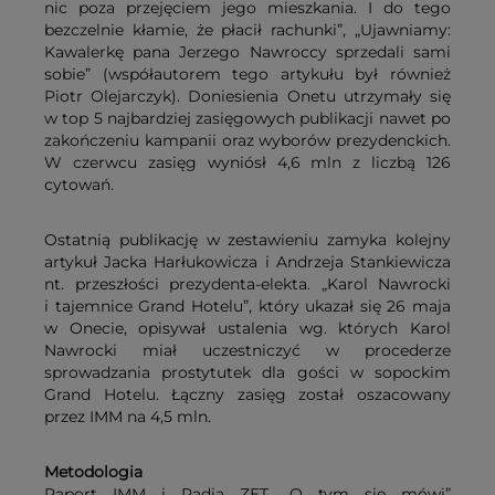
nic poza przejęciem jego mieszkania. I do tego
bezczelnie kłamie, że płacił rachunki”, „Ujawniamy:
Kawalerkę pana Jerzego Nawroccy sprzedali sami
sobie” (współautorem tego artykułu był również
Piotr Olejarczyk). Doniesienia Onetu utrzymały się
w top 5 najbardziej zasięgowych publikacji nawet po
zakończeniu kampanii oraz wyborów prezydenckich.
W czerwcu zasięg wyniósł 4,6 mln z liczbą 126
cytowań.
Ostatnią publikację w zestawieniu zamyka kolejny
artykuł Jacka Harłukowicza i Andrzeja Stankiewicza
nt. przeszłości prezydenta-elekta. „Karol Nawrocki
i tajemnice Grand Hotelu”, który ukazał się 26 maja
w Onecie, opisywał ustalenia wg. których Karol
Nawrocki miał uczestniczyć w procederze
sprowadzania prostytutek dla gości w sopockim
Grand Hotelu. Łączny zasięg został oszacowany
przez IMM na 4,5 mln.
Metodologia
Raport IMM i Radia ZET „O tym się mówi”