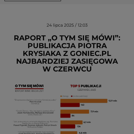
24 lipca 2025 / 12:03
RAPORT „O TYM SIĘ MÓWI”:
PUBLIKACJA PIOTRA
KRYSIAKA Z GONIEC.PL
USUŃ ZE SCHOWKA
NAJBARDZIEJ ZASIĘGOWA
W CZERWCU