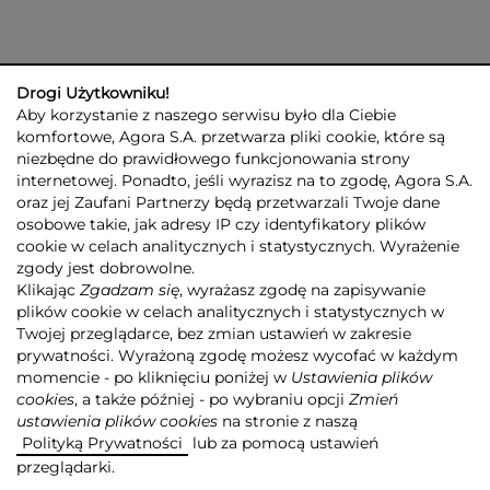
Drogi Użytkowniku!
Aby korzystanie z naszego serwisu było dla Ciebie
komfortowe, Agora S.A. przetwarza pliki cookie, które są
niezbędne do prawidłowego funkcjonowania strony
internetowej. Ponadto, jeśli wyrazisz na to zgodę, Agora S.A.
GRUPA AGORA
DLA INWESTORÓW
DLA MEDIÓW
REKLAMA
oraz jej Zaufani Partnerzy będą przetwarzali Twoje dane
ESG
KONTAKT
osobowe takie, jak adresy IP czy identyfikatory plików
cookie w celach analitycznych i statystycznych. Wyrażenie
© 2026 Copyright AGORA SA
zgody jest dobrowolne.
POLITYKA PRYWATNOŚCI AGORA S.A.
Klikając
Zgadzam się
, wyrażasz zgodę na zapisywanie
POLITYKA PRYWATNOŚCI SERWISU AGORA.PL
plików cookie w celach analitycznych i statystycznych w
POLITYKA TRANSPARENTNOŚCI
Twojej przeglądarce, bez zmian ustawień w zakresie
prywatności. Wyrażoną zgodę możesz wycofać w każdym
ZASTRZEŻENIE PRAWNOAUTORSKIE
momencie - po kliknięciu poniżej w
Ustawienia plików
INFORMACJE O USŁUGACH MEDIALNYCH
MAPA SERWISU
RSS
cookies
, a także później - po wybraniu opcji
Zmień
ustawienia plików cookies
na stronie z naszą
Realizacja
NoMonday
Polityką Prywatności
lub za pomocą ustawień
przeglądarki.