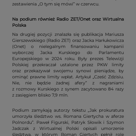
zestawienia „O tym się mówi” w czerwcu.
Na podium również Radio ZET/Onet oraz Wirtualna
Polska
Na drugiej pozycji znalazła się publikacja Mariusza
Gierszewskiego (Radio ZET) oraz Jacka Harłukowicza
(Onet) o nielegalnym finansowaniu kampanii
wyborczej Jacka Kurskiego do Parlamentu
Europejskiego w 2024 roku. Były prezes Telewizji
Polskiej przekraczał ustalone przez PKW limity
oraz przekazywał swojemu synowi pieniądze, by
ominąć prawne limity wpłat. Artykuł „Cześć Zdzisiu.
Nie, nie będzie żadnej afery” z nagraniami
z rozmowy Kurskiego z synem zacytowano 84 razy
z zasięgiem blisko 7,9 mln.
Podium zamykają autorzy tekstu „Jak prokuratura
umorzyła śledztwo ws. Romana Giertycha w aferze
Polnordu”. Paweł Figurski, Patryk Słowik i Szymon
Jadczak z Wirtualnej Polski opisali umorzenie
śledztwa, w którym Roman Giertych pełnił rolę