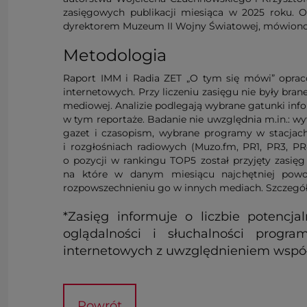
zasięgowych publikacji miesiąca w 2025 roku. 
dyrektorem Muzeum II Wojny Światowej, mówiono w
Metodologia
Raport IMM i Radia ZET „O tym się mówi” opracow
internetowych. Przy liczeniu zasięgu nie były bran
mediowej. Analizie podlegają wybrane gatunki infor
w tym reportaże. Badanie nie uwzględnia m.in.: 
gazet i czasopism, wybrane programy w stacjach
i rozgłośniach radiowych (Muzo.fm, PR1, PR3, P
o pozycji w rankingu TOP5 został przyjęty zasięg
na które w danym miesiącu najchętniej powo
rozpowszechnieniu go w innych mediach. Szczegó
*Zasięg informuje o liczbie potenc
oglądalności i słuchalności progra
internetowych z uwzględnieniem współc
Powrót