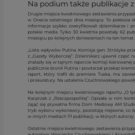
Na podium także publikacje z
Drugie miejsce kwietniowego zestawienia przypadło
w Onecie ostatniego dnia miesiąca. To pokłosie s
informacje szybko zweryfikowali dziennikarze i 
polskie media. Tylko 30 kwietnia powstały 62 pu
miesiącu po kolejnych doniesieniach na ten temat.
„Lista wpływów Putina. Komisja gen. Stróżyka prz
z „Gazety Wyborczej”. Dziennikarz ujawnił część 
znalazły się w tajnym raporcie komisji kierowane
publicznie bronił Putina i powtarzał przekaz krem
raport, który trafił do premiera Tuska, ma zaw
i prokuratury. Na ustalenia Czuchnowskiego powoły
Na kolejnym miejscu kwietniowego raportu „O tym s
Kacprzak z „Rzeczpospolitej”. Opisała w nim kon
zająć się prywatna firma Dom Mediowy AM Studio
tryb wyboru wykonawcy, pozostają niejawne, co bu
w innych mediach 111 publikacji, w których autorzy
Ostatnie miejsce kwietniowego zestawienia przypa
autorstwa Wojciecha Czuchnowskiego i Krzysztofa Ka