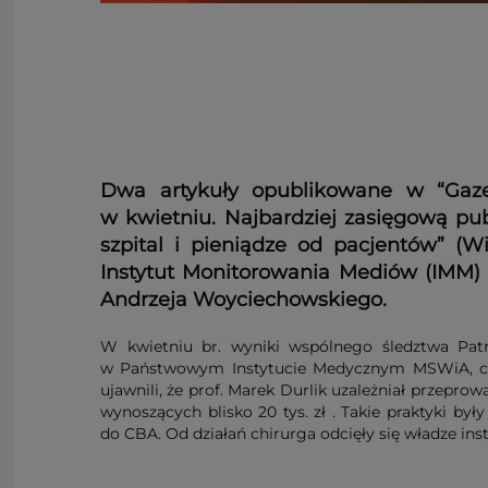
Dwa artykuły opublikowane w “Gazec
w kwietniu. Najbardziej zasięgową pu
szpital i pieniądze od pacjentów” (
Instytut Monitorowania Mediów (IMM)
Andrzeja Woyciechowskiego.
W kwietniu br. wyniki wspólnego śledztwa Patry
w Państwowym Instytucie Medycznym MSWiA, cyto
ujawnili, że prof. Marek Durlik uzależniał przepro
wynoszących blisko 20 tys. zł . Takie praktyki był
do CBA. Od działań chirurga odcięły się władze in