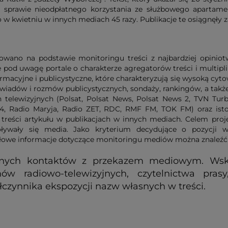
O sprawie nieodpłatnego korzystania ze służbowego apartame
 kwietniu w innych mediach 45 razy. Publikacje te osiągnęły 
ano na podstawie monitoringu treści z najbardziej opiniotwór
e pod uwagę portale o charakterze agregatorów treści i multipl
macyjne i publicystyczne, które charakteryzują się wysoką cytow
wywiadów i rozmów publicystycznych, sondaży, rankingów, a tak
 telewizyjnych (Polsat, Polsat News, Polsat News 2, TVN Turb
R4, Radio Maryja, Radio ZET, RDC, RMF FM, TOK FM) oraz ist
 treści artykułu w publikacjach w innych mediach. Celem projek
ływały się media. Jako kryterium decydujące o pozycji w
łowe informacje dotyczące monitoringu mediów można znaleźć
jalnych kontaktów z przekazem mediowym. Ws
mów radiowo-telewizyjnych, czytelnictwa prasy
zynnika ekspozycji nazw własnych w treści.