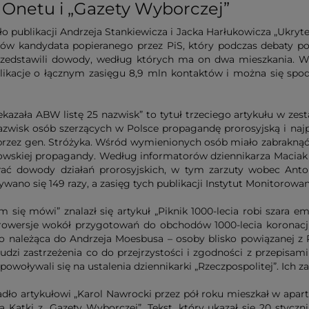
 Onetu i „Gazety Wyborczej”
 publikacji Andrzeja Stankiewicza i Jacka Harłukowicza „Ukryte
łów kandydata popieranego przez PiS, który podczas debaty po
przedstawili dowody, według których ma on dwa mieszkania. W
blikacje o łącznym zasięgu 8,9 mln kontaktów i można się spod
ekazała ABW listę 25 nazwisk” to tytuł trzeciego artykułu w ze
nazwisk osób szerzących w Polsce propagandę prorosyjską i na
j przez gen. Stróżyka. Wśród wymienionych osób miało zabraknąć
lowskiej propagandy. Według informatorów dziennikarza Maciak z
ierać dowody działań prorosyjskich, w tym zarzuty wobec Ant
wano się 149 razy, a zasięg tych publikacji Instytut Monitorow
ię mówi” znalazł się artykuł „Piknik 1000-lecia robi szara emi
trowersje wokół przygotowań do obchodów 1000-lecia koronacj
 należąca do Andrzeja Moesbusa – osoby blisko powiązanej z P
dzi zastrzeżenia co do przejrzystości i zgodności z przepisa
 powoływali się na ustalenia dziennikarki „Rzeczpospolitej”. Ich
dło artykułowi „Karol Nawrocki przez pół roku mieszkał w apart
tki z „Gazety Wyborczej”. Tekst, który ukazał się 20 stycznia 