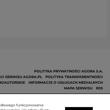
POLITYKA PRYWATNOŚCI AGORA S.A.
CI SERWISU AGORA.PL
POLITYKA TRANSPARENTNOŚCI
NOAUTORSKIE
INFORMACJE O USŁUGACH MEDIALNYCH
MAPA SERWISU
RSS
Realizacja
NoMonday
awidłowego funkcjonowania