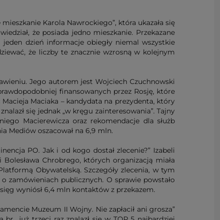
 mieszkanie Karola Nawrockiego”, która ukazała się
wiedział, że posiada jedno mieszkanie. Przekazane
 jeden dzień informacje obiegły niemal wszystkie
ziewać, że liczby te znacznie wzrosną w kolejnym
stawieniu. Jego autorem jest Wojciech Czuchnowski
jprawdopodobniej finansowanych przez Rosję, które
 Macieja Maciaka – kandydata na prezydenta, który
nalazł się jednak „w kręgu zainteresowania”. Tajny
oniego Macierewicza oraz rekomendacje dla służb
ania Mediów oszacował na 6,9 mln.
nencja PO. Jak i od kogo dostał zlecenie?” Izabeli
i Bolesława Chrobrego, których organizacją miała
latformą Obywatelską. Szczegóły zlecenia, w tym
mi o zamówieniach publicznych. O sprawie powstało
 zasięg wyniósł 6,4 mln kontaktów z przekazem.
amencie Muzeum II Wojny. Nie zapłacił ani grosza”
br., już trzeci raz znalazł się w TOP 5 najbardziej