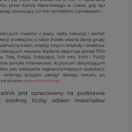
ntu przez Karola Nawrockiego w czasie, gdy był
zasięg wynoszący 5,3 mln kontaktów z przekazem.
czych mediów z prasy, radia, telewizji i portali
ikacji przekazów, a także źródła własne danej grupy
alnością treści, między innymi artykuły i śledztwa,
że bieżących newsów. Badanie obejmuje ponad 1700
o, TVN, TVN24, TVN24BiS, TVP Info, TVP1 i TVP2)
otne portale internetowe. Kryterium decydującym
tu jest wskazanie najpopularniejszych publikacji,
 rankingu przyjęto zasięg* danego tematu po
 na stronie
www.imm.com.pl
.
kaźnik jest opracowany na podstawie
, średniej liczby odsłon materiałów