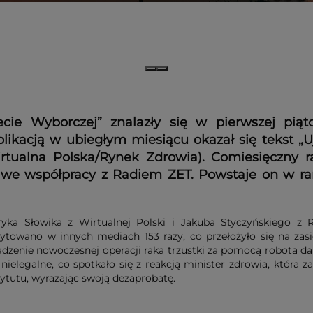
ie Wyborczej” znalazły się w pierwszej piątce
blikacją w ubiegłym miesiącu okazał się tekst „
Wirtualna Polska/Rynek Zdrowia). Comiesięczny 
 we współpracy z Radiem ZET. Powstaje on w r
ka Słowika z Wirtualnej Polski i Jakuba Styczyńskiego z R
wano w innych mediach 153 razy, co przełożyło się na zasię
wadzenie nowoczesnej operacji raka trzustki za pomocą robota da 
y nielegalne, co spotkało się z reakcją minister zdrowia, któr
stytutu, wyrażając swoją dezaprobatę.