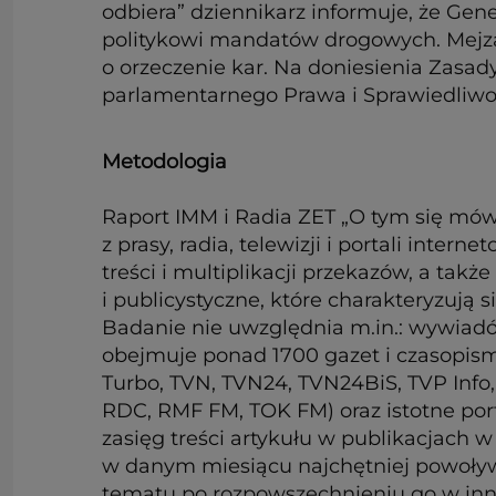
odbiera” dziennikarz informuje, że G
politykowi mandatów drogowych. Mejza 
o orzeczenie kar. Na doniesienia Zasad
parlamentarnego Prawa i Sprawiedliwo
Metodologia
Raport IMM i Radia ZET „O tym się mów
z prasy, radia, telewizji i portali inte
treści i multiplikacji przekazów, a ta
i publicystyczne, które charakteryzują 
Badanie nie uwzględnia m.in.: wywiadó
obejmuje ponad 1700 gazet i czasopism
Turbo, TVN, TVN24, TVN24BiS, TVP Info, 
RDC, RMF FM, TOK FM) oraz istotne port
zasięg treści artykułu w publikacjach 
w danym miesiącu najchętniej powoływa
tematu po rozpowszechnieniu go w in