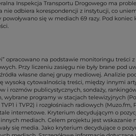
eneralna Inspekcja Transportu Drogowego ma prob
nie odbiera korespondencji z instytucji, co uni
y powoływano się w mediach 69 razy. Pod koniec k
ści.
i” opracowano na podstawie monitoringu treści z
rnetowych. Przy liczeniu zasięgu nie były brane po
kże źródła własne danej grupy mediowej. Analizie 
się wysoką cytowalnością treści, między innymi art
w i rozmów publicystycznych, sondaży, rankingó
, wybrane programy w stacjach telewizyjnych (Pol
TVP1 i TVP2) i rozgłośniach radiowych (Muzo.fm, P
ale internetowe. Kryterium decydującym o pozycj
w innych mediach. Celem projektu jest wskazanie n
ły się media. Jako kryterium decydujące o pozyc
nych mediach. Szczegółowe informacje dotycząc