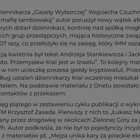
dziennikarza „Gazety Wyborczej” Wojciecha Czuchn
 mafię tambowską” autor poruszył nowy wątek afe
rych dotarł dziennikarz, kontrolę nad spółką mog
kich grup przestępczych, mająca historyczne zwią
razy, co przełożyło się na zasięg, który IMM osza
ją kwietnia był tekst Andrzeja Stankiewicza i Ja
o. Przemysław Kral jest w Izraelu”. To kolejny ma
i w nim ucieczkę prezesa giełdy kryptowalut, Prze
dług ustaleń dziennikarzy Kral wcześniej mieszka
watelem. Na podstawie materiału z Onetu powstało
n kontaktów z przekazem.
ięg piątego w zestawieniu cyklu publikacji o wy
 Krzysztof Zasada. Pierwszy z nich to „Łukasz Mej
many przez drogówkę w okolicach Zielonej Góry z
. Autor podkreśla, że nie był to pojedynczy incyde
materiałów pt. „Mejza unika kary za pirackie eks