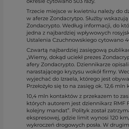
okresie cytowano 503 razy.
Trzecie miejsce w kwietniu należy do 
w aferze Zondacrytpo. Służby wskazują
Zondacrypto. Według informacji, do któ
jedna z najbardziej wpływowych rosyjs
Ustalenia Czuchnowskiego cytowano 407 
Czwartą najbardziej zasięgową publikac
„Wiemy, dokąd uciekł prezes Zondacrypt
afery Zondacrypto. Dziennikarze opisal
narastającego kryzysu wokół firmy. We
wyjechać do Izraela, którego jest oby
Przełożyło się to na zasięg ok. 12,6 ml
10,4 mln kontaktów z przekazem to zas
których autorem jest dziennikarz RMF FM
kolejny mandat”. Polityk został zatrzy
ekspresowej, gdzie limit wynosi 120 km/h
wykroczeń drogowych posła. W drugim z 