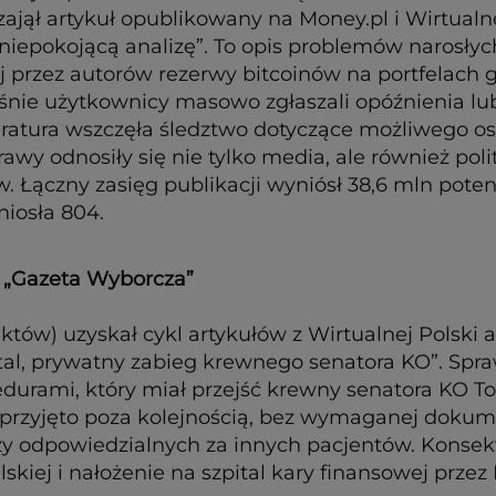
ajął artykuł opublikowany na Money.pl i Wirtualne
niepokojącą analizę”. To opis problemów narosłyc
przez autorów rezerwy bitcoinów na portfelach gie
śnie użytkownicy masowo zgłaszali opóźnienia lu
ratura wszczęła śledztwo dotyczące możliwego os
wy odnosiły się nie tylko media, ale również polit
 Łączny zasięg publikacji wyniósł 38,6 mln pote
iosła 804.
i „Gazeta Wyborcza”
któw) uzyskał cykl artykułów z Wirtualnej Polski 
ital, prywatny zabieg krewnego senatora KO”. Spr
edurami, który miał przejść krewny senatora KO 
przyjęto poza kolejnością, bez wymaganej dokum
y odpowiedzialnych za innych pacjentów. Konsekw
lskiej i nałożenie na szpital kary finansowej prz