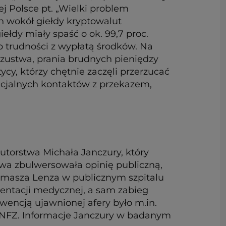
j Polsce pt. „Wielki problem
h wokół giełdy kryptowalut
łdy miały spaść o ok. 99,7 proc.
b trudności z wypłatą środków. Na
zustwa, prania brudnych pieniędzy
ycy, którzy chętnie zaczęli przerzucać
ncjalnych kontaktów z przekazem,
autorstwa Michała Janczury, który
awa zbulwersowała opinię publiczną,
Tomasza Lenza w publicznym szpitalu
entacji medycznej, a sam zabieg
encją ujawnionej afery było m.in.
ez NFZ. Informacje Janczury w badanym