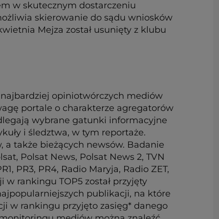
lem w skutecznym dostarczeniu
emożliwia skierowanie do sądu wniosków
wietnia Mejza został usunięty z klubu
 najbardziej opiniotwórczych mediów
d uwagę portale o charakterze agregatorów
podlegają wybrane gatunki informacyjne
ykuły i śledztwa, w tym reportaże.
w, a także bieżących newsów. Badanie
sat, Polsat News, Polsat News 2, TVN
R1, PR3, PR4, Radio Maryja, Radio ZET,
i w rankingu TOP5 został przyjęty
ajpopularniejszych publikacji, na które
ji w rankingu przyjęto zasięg* danego
e monitoringu mediów można znaleźć