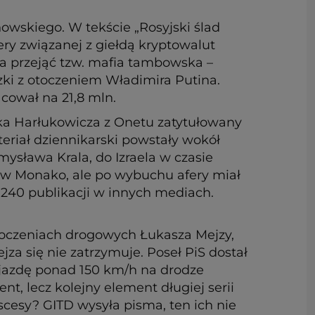
owskiego. W tekście „Rosyjski ślad
ry związanej z giełdą kryptowalut
ła przejąć tzw. mafia tambowska –
zki z otoczeniem Władimira Putina.
cował na 21,8 mln.
cka Harłukowicza z Onetu zatytułowany
teriał dziennikarski powstały wokół
mysława Krala, do Izraela w czasie
ł w Monako, ale po wybuchu afery miał
 240 publikacji w innych mediach.
kroczeniach drogowych Łukasza Mejzy,
za się nie zatrzymuje. Poseł PiS dostał
a jazdę ponad 150 km/h na drodze
nt, lecz kolejny element długiej serii
cesy? GITD wysyła pisma, ten ich nie