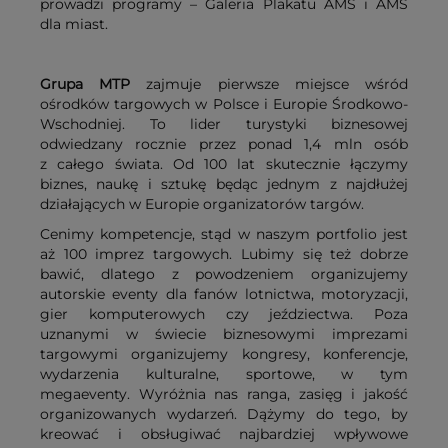
prowadzi programy – Galeria Plakatu AMS i AMS
dla miast.
Grupa MTP
zajmuje pierwsze miejsce wśród
ośrodków targowych w Polsce i Europie Środkowo-
Wschodniej. To lider turystyki biznesowej
odwiedzany rocznie przez ponad 1,4 mln osób
z całego świata. Od 100 lat skutecznie łączymy
biznes, naukę i sztukę będąc jednym z najdłużej
działających w Europie organizatorów targów.
Cenimy kompetencje, stąd w naszym portfolio jest
aż 100 imprez targowych. Lubimy się też dobrze
bawić, dlatego z powodzeniem organizujemy
autorskie eventy dla fanów lotnictwa, motoryzacji,
gier komputerowych czy jeździectwa. Poza
uznanymi w świecie biznesowymi imprezami
targowymi organizujemy kongresy, konferencje,
wydarzenia kulturalne, sportowe, w tym
megaeventy. Wyróżnia nas ranga, zasięg i jakość
organizowanych wydarzeń. Dążymy do tego, by
kreować i obsługiwać najbardziej wpływowe