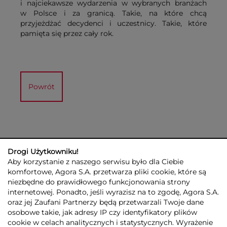
i najciekawsze wydarzenia w wybranych branżach
w Polsce i za granicą. Takie, na które chcą
przyjeżdżać decydenci i uczestnicy. Takie, które
pamięta się przez cały rok.
Powrót
Drogi Użytkowniku!
Aby korzystanie z naszego serwisu było dla Ciebie
komfortowe, Agora S.A. przetwarza pliki cookie, które są
niezbędne do prawidłowego funkcjonowania strony
internetowej. Ponadto, jeśli wyrazisz na to zgodę, Agora S.A.
GRUPA AGORA
DLA INWESTORÓW
DLA MEDIÓW
REKLAMA
oraz jej Zaufani Partnerzy będą przetwarzali Twoje dane
ESG
KONTAKT
osobowe takie, jak adresy IP czy identyfikatory plików
cookie w celach analitycznych i statystycznych. Wyrażenie
© 2026 Copyright AGORA SA