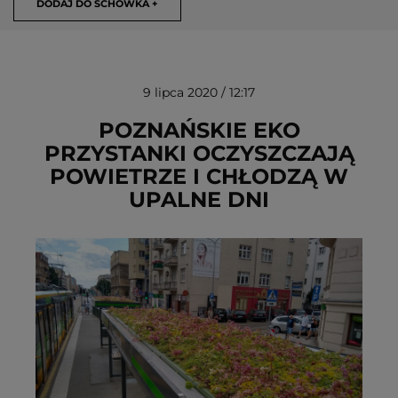
DODAJ DO SCHOWKA +
9 lipca 2020 / 12:17
POZNAŃSKIE EKO
PRZYSTANKI OCZYSZCZAJĄ
POWIETRZE I CHŁODZĄ W
USUŃ ZE SCHOWKA
UPALNE DNI