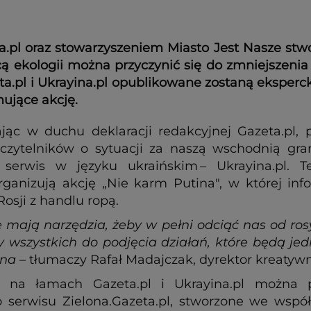
.pl oraz stowarzyszeniem Miasto Jest Nasze stwo
cą ekologii można przyczynić się do zmniejszeni
.pl i Ukrayina.pl opublikowane zostaną ekspercki
mujące akcję.
ając w duchu deklaracji redakcyjnej Gazeta.pl,
 czytelników o sytuacji za naszą wschodnią gran
rwis w języku ukraińskim – Ukrayina.pl. Te
ganizują akcję „Nie karm Putina", w której in
Rosji z handlu ropą.
 mają narzędzia, żeby w pełni odciąć nas od ros
wszystkich do podjęcia działań, które będą jedn
ina
– tłumaczy Rafał Madajczak, dyrektor kreatyw
na łamach Gazeta.pl i Ukrayina.pl można pr
o serwisu Zielona.Gazeta.pl, stworzone we wspó