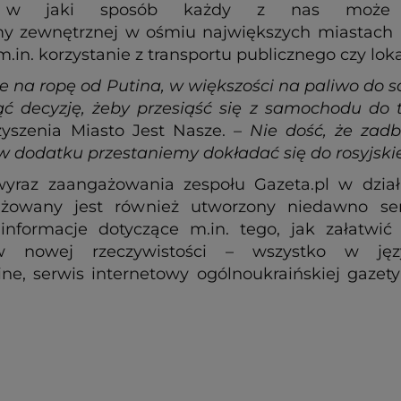
ą, w jaki sposób każdy z nas może sa
y zewnętrznej w ośmiu największych miastach P
e m.in. korzystanie z transportu publicznego czy lo
ie na ropę od Putina, w większości na paliwo do
ąć decyzję, żeby przesiąść się z samochodu do 
yszenia Miasto Jest Nasze. –
Nie dość, że zad
o w dodatku przestaniemy dokładać się do rosyjsk
wyraz zaangażowania zespołu Gazeta.pl w dział
żowany jest również utworzony niedawno ser
nformacje dotyczące m.in. tego, jak załatwić
 nowej rzeczywistości – wszystko w jęz
ne, serwis internetowy ogólnoukraińskiej gazety