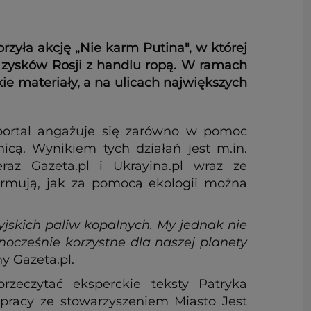
rzyła akcję „Nie karm Putina", w której
a zysków Rosji z handlu ropą. W ramach
e materiały, a na ulicach największych
 portal angażuje się zarówno w pomoc
icą. Wynikiem tych działań jest m.in.
raz Gazeta.pl i Ukrayina.pl wraz ze
formują, jak za pomocą ekologii można
yjskich paliw kopalnych. My jednak nie
ocześnie korzystne dla naszej planety
ny Gazeta.pl.
zeczytać eksperckie teksty Patryka
łpracy ze stowarzyszeniem Miasto Jest