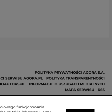
POLITYKA PRYWATNOŚCI AGORA S.A.
CI SERWISU AGORA.PL
POLITYKA TRANSPARENTNOŚCI
NOAUTORSKIE
INFORMACJE O USŁUGACH MEDIALNYCH
MAPA SERWISU
RSS
Realizacja
NoMonday
awidłowego funkcjonowania