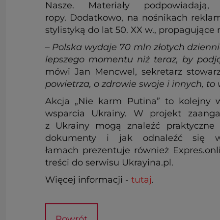
Nasze. Materiały podpowiadaj
ropy. Dodatkowo, na nośnikach reklam
stylistyką do lat 50. XX w., propagując
–
Polska wydaje 70 mln złotych dzienn
lepszego momentu niż teraz, by podj
mówi Jan Mencwel, sekretarz stowarz
powietrza, o zdrowie swoje i innych, t
Akcja „Nie karm Putina” to kolejny 
wsparcia Ukrainy. W projekt zaanga
z Ukrainy mogą znaleźć praktyczne i
dokumenty i jak odnaleźć się w
łamach prezentuje również Expres.onli
treści do serwisu Ukrayina.pl.
Więcej informacji -
tutaj
.
Powrót