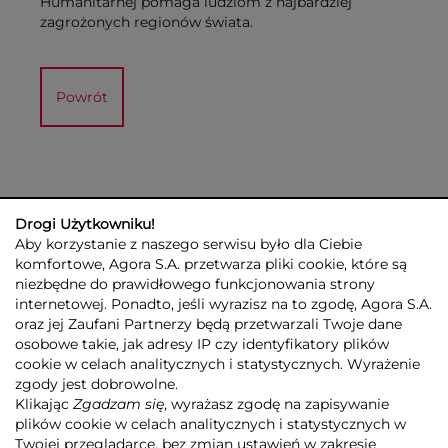
Humanitarnej pomaga ludziom z najbardziej
zagrożonych regionów świata.
Powrót
Drogi Użytkowniku!
Aby korzystanie z naszego serwisu było dla Ciebie
komfortowe, Agora S.A. przetwarza pliki cookie, które są
niezbędne do prawidłowego funkcjonowania strony
internetowej. Ponadto, jeśli wyrazisz na to zgodę, Agora S.A.
GRUPA AGORA
DLA INWESTORÓW
DLA MEDIÓW
REKLAMA
oraz jej Zaufani Partnerzy będą przetwarzali Twoje dane
ESG
KONTAKT
osobowe takie, jak adresy IP czy identyfikatory plików
cookie w celach analitycznych i statystycznych. Wyrażenie
© 2026 Copyright AGORA SA
zgody jest dobrowolne.
POLITYKA PRYWATNOŚCI AGORA S.A.
Klikając
Zgadzam się
, wyrażasz zgodę na zapisywanie
POLITYKA PRYWATNOŚCI SERWISU AGORA.PL
plików cookie w celach analitycznych i statystycznych w
POLITYKA TRANSPARENTNOŚCI
Twojej przeglądarce, bez zmian ustawień w zakresie