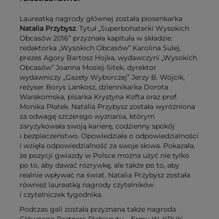
Laureatką nagrody głównej została piosenkarka
Natalia Przybysz
. Tytuł „Superbohaterki Wysokich
Obcasów 2016” przyznała kapituła w składzie:
redaktorka „Wysokich Obcasów” Karolina Sulej,
prezes Agory Bartosz Hojka, wydawczyni „Wysokich
Obcasów” Joanna Mosiej-Sitek, dyrektor
wydawniczy „Gazety Wyborczej” Jerzy B. Wójcik,
reżyser Borys Lankosz, dziennikarka Dorota
Warakomska, pisarka Krystyna Kofta oraz prof.
Monika Płatek. Natalia Przybysz została wyróżniona
za odwagę szczerego wyznania, którym
zaryzykowała swoją karierę, codzienny spokój
i bezpieczeństwo. Opowiedziała o odpowiedzialności
i wzięła odpowiedzialność za swoje słowa. Pokazała,
że pozycji gwiazdy w Polsce można użyć nie tylko
po to, aby dawać rozrywkę, ale także po to, aby
realnie wpływać na świat. Natalia Przybysz została
również laureatką nagrody czytelników
i czytelniczek tygodnika.
Podczas gali została przyznana także nagroda
Głównego Partnera Plebiscytu – firmy W. KRUK –