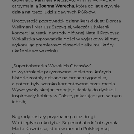
otrzymała ją
Joanna Warecha
, która od lat aktywnie
działa na rzecz ludzi z dawnych PGR-ów.
Uroczystość poprowadził dziennikarski duet: Dorota
Wellman i Mariusz Szczygieł, wieczór uświetnił
koncert laureatki nagrody głównej Natalii Przybysz.
Wokalistka wprowadziła gości w wyjątkowy klimat,
wykonując premierowo piosenki z albumu, który
ukaże się we wrześniu.
„Superbohaterka Wysokich Obcasów”
to wyróżnienie przyznawane kobietom, których
historie zostały opisane na łamach tygodnika,
a potem były szeroko komentowane przez media.
Wywoływały skrajne emocje, skłaniały do dyskusji,
inspirowały kobiety w Polsce, pokazując tym samym
ich siłę.
Nagrody zostały przyznane po raz drugi.
W ubiegłym roku tytuł „Superbohaterki” otrzymała
Marta Kaszubska, która w ramach Polskiej Akcji