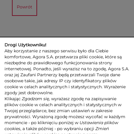
Powrót
Drogi Użytkowniku!
Aby korzystanie z naszego serwisu było dla Ciebie
komfortowe, Agora S.A. przetwarza pliki cookie, które są
niezbędne do prawidłowego funkcjonowania strony
internetowej. Ponadto, jeśli wyrazisz na to zgodę, Agora S.A.
GRUPA AGORA
DLA INWESTORÓW
DLA MEDIÓW
REKLAMA
oraz jej Zaufani Partnerzy będą przetwarzali Twoje dane
ESG
KONTAKT
osobowe takie, jak adresy IP czy identyfikatory plików
cookie w celach analitycznych i statystycznych. Wyrażenie
© 2026 Copyright AGORA SA
zgody jest dobrowolne.
POLITYKA PRYWATNOŚCI AGORA S.A.
Klikając
Zgadzam się
, wyrażasz zgodę na zapisywanie
POLITYKA PRYWATNOŚCI SERWISU AGORA.PL
plików cookie w celach analitycznych i statystycznych w
POLITYKA TRANSPARENTNOŚCI
Twojej przeglądarce, bez zmian ustawień w zakresie
prywatności. Wyrażoną zgodę możesz wycofać w każdym
ZASTRZEŻENIE PRAWNOAUTORSKIE
momencie - po kliknięciu poniżej w
Ustawienia plików
INFORMACJE O USŁUGACH MEDIALNYCH
MAPA SERWISU
RSS
cookies
, a także później - po wybraniu opcji
Zmień