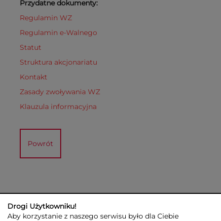
Przydatne dokumenty:
Regulamin WZ
Regulamin e-Walnego
Statut
Struktura akcjonariatu
Kontakt
Zasady zwoływania WZ
Klauzula informacyjna
Powrót
Drogi Użytkowniku!
Aby korzystanie z naszego serwisu było dla Ciebie