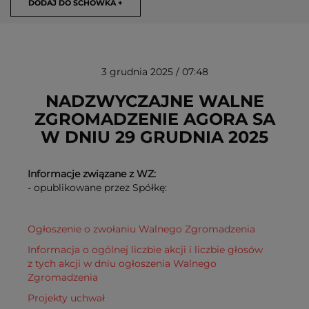
DODAJ DO SCHOWKA +
3 grudnia 2025 / 07:48
NADZWYCZAJNE WALNE
ZGROMADZENIE AGORA SA
W DNIU 29 GRUDNIA 2025
USUŃ ZE SCHOWKA
Informacje związane z WZ:
- opublikowane przez Spółkę:
Ogłoszenie o zwołaniu Walnego Zgromadzenia
Informacja o ogólnej liczbie akcji i liczbie głosów
z tych akcji w dniu ogłoszenia Walnego
Zgromadzenia
Projekty uchwał