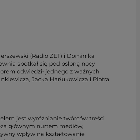
ierszewski (Radio ZET) i Dominika
ownia spotkał się pod osłoną nocy
zorem odwiedził jednego z ważnych
tankiewicza, Jacka Harłukowicza i Piotra
celem jest wyróżnianie twórców treści
h poza głównym nurtem mediów,
ytywny wpływ na kształtowanie