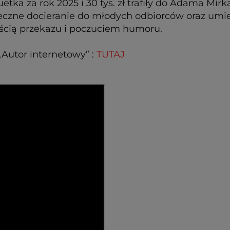
etka za rok 2025 i 30 tys. zł trafiły do Adama M
teczne docieranie do młodych odbiorców oraz umie
ścią przekazu i poczuciem humoru.
„Autor internetowy” :
TUTAJ