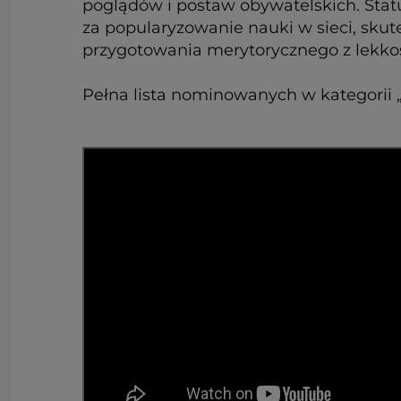
poglądów i postaw obywatelskich. Statu
za popularyzowanie nauki w sieci, sku
przygotowania merytorycznego z lekko
Pełna lista nominowanych w kategorii 