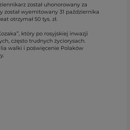
Dziennikarz został uhonorowany za
ry został wyemitowany 31 października
t otrzymał 50 tys. zł.
aka”, który po rosyjskiej inwazji
ch, często trudnych życiorysach.
alia walki i poświęcenie Polaków
y.