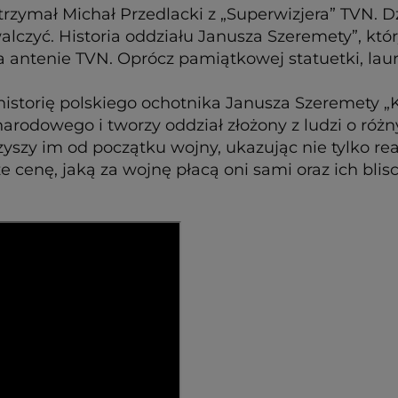
rzymał Michał Przedlacki z „Superwizjera” TVN. 
lczyć. Historia oddziału Janusza Szeremety”, któ
antenie TVN. Oprócz pamiątkowej statuetki, laurea
torię polskiego ochotnika Janusza Szeremety „Koz
rodowego i tworzy oddział złożony z ludzi o różny
yszy im od początku wojny, ukazując nie tylko re
 cenę, jaką za wojnę płacą oni sami oraz ich blisc