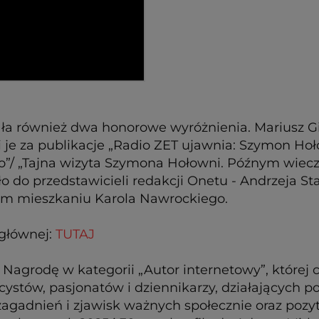
nała również dwa honorowe wyróżnienia. Mariusz G
 je za publikacje „Radio ZET ujawnia: Szymon Hoł
o”/ „Tajna wizyta Szymona Hołowni. Późnym wiec
iło do przedstawicieli redakcji Onetu - Andrzeja S
tym mieszkaniu Karola Nawrockiego.
głównej:
TUTAJ
 Nagrodę w kategorii „Autor internetowy”, której 
icystów, pasjonatów i dziennikarzy, działającyc
zagadnień i zjawisk ważnych społecznie oraz poz