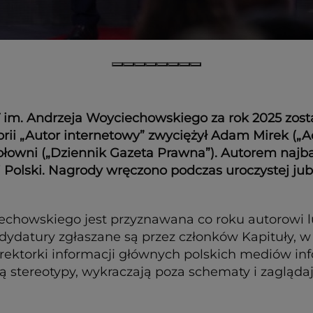
m. Andrzeja Woyciechowskiego za rok 2025 został
ii „Autor internetowy” zwyciężył Adam Mirek („A
Hołowni („Dziennik Gazeta Prawna”). Autorem najba
 Polski. Nagrody wręczono podczas uroczystej jubil
echowskiego jest przyznawana co roku autorowi 
dydatury zgłaszane są przez członków Kapituły, w
 dyrektorki informacji głównych polskich mediów i
 stereotypy, wykraczają poza schematy i zaglądają