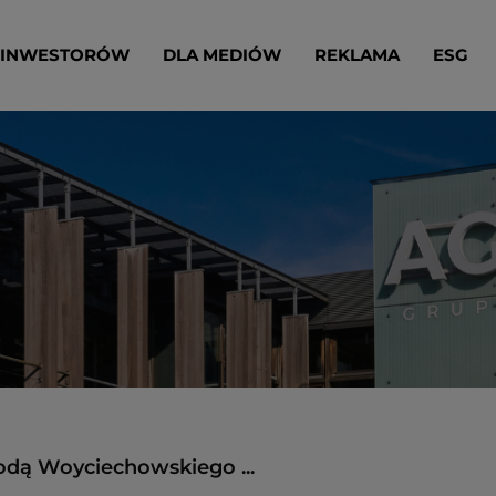
 INWESTORÓW
DLA MEDIÓW
REKLAMA
ESG
odą Woyciechowskiego ...