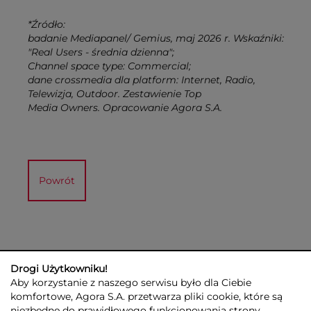
*Źródło:
badanie Mediapanel/ Gemius, maj 2026 r. Wskaźniki:
"Real Users - średnia dzienna";
Channel space type: Commercial;
dane crossmedia dla platform: Internet, Radio,
Telewizja, Outdoor. Zestawienie Top
Media Owners. Opracowanie Agora S.A.
Powrót
Drogi Użytkowniku!
Aby korzystanie z naszego serwisu było dla Ciebie
komfortowe, Agora S.A. przetwarza pliki cookie, które są
niezbędne do prawidłowego funkcjonowania strony