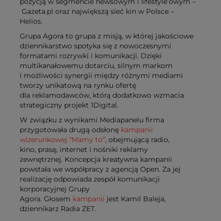
pozycją w segmencie newsowym i lifestyle’owym –
Gazeta.pl oraz największą sieć kin w Polsce –
Helios.
Grupa Agora to grupa z misją, w której jakościowe
dziennikarstwo spotyka się z nowoczesnymi
formatami rozrywki i komunikacji.
Dzięki
multikanałowemu dotarciu, silnym markom
i możliwości synergii między różnymi mediami
tworzy unikatową na rynku ofertę
dla reklamodawców, którą dodatkowo wzmacia
strategiczny projekt 1Digital.
W związku z wynikami Mediapanelu firma
przygotowała drugą odsłonę
kampanii
wizerunkowej “Mamy to”
, obejmującą radio,
kino, prasę, internet i nośniki reklamy
zewnętrznej. Koncepcja kreatywna kampanii
powstała we współpracy z agencją Open. Za jej
realizację odpowiada zespół komunikacji
korporacyjnej Grupy
Agora. Głosem
kampanii
jest Kamil Baleja,
dziennikarz Radia ZET.