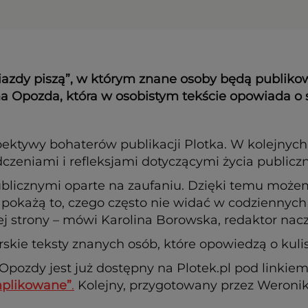
azdy piszą”, w którym znane osoby będą publikow
nna Opozda, która w osobistym tekście opowiada o
pektywy bohaterów publikacji Plotka. W kolejnyc
dczeniami i refleksjami dotyczącymi życia publicz
ublicznymi oparte na zaufaniu. Dzięki temu możem
pokażą to, czego często nie widać w codziennyc
tej strony – mówi Karolina Borowska, redaktor nacz
rskie teksty znanych osób, które opowiedzą o kulis
Opozdy jest już dostępny na Plotek.pl pod linkie
omplikowane”
.
Kolejny, przygotowany przez Weronikę 