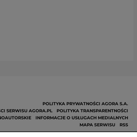
POLITYKA PRYWATNOŚCI AGORA S.A.
CI SERWISU AGORA.PL
POLITYKA TRANSPARENTNOŚCI
NOAUTORSKIE
INFORMACJE O USŁUGACH MEDIALNYCH
MAPA SERWISU
RSS