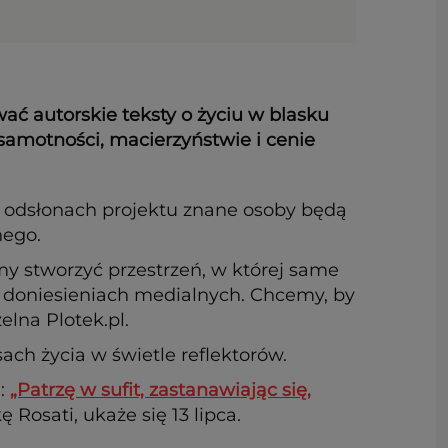
ać autorskie teksty o życiu w blasku
 samotności, macierzyństwie i cenie
h odsłonach projektu znane osoby będą
nego.
y stworzyć przestrzeń, w której same
h doniesieniach medialnych. Chcemy, by
elna Plotek.pl.
ach życia w świetle reflektorów.
m:
„Patrzę w sufit, zastanawiając się,
Rosati, ukaże się 13 lipca.