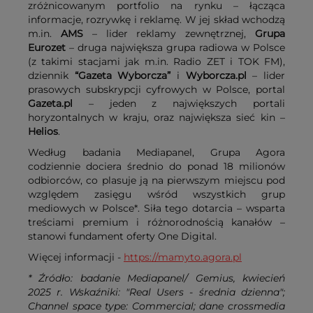
zróżnicowanym portfolio na rynku – łącząca
informacje, rozrywkę i reklamę. W jej skład wchodzą
m.in.
AMS
– lider reklamy zewnętrznej,
Grupa
Eurozet
– druga największa grupa radiowa w Polsce
(z takimi stacjami jak m.in. Radio ZET i TOK FM),
dziennik
“Gazeta Wyborcza”
i
Wyborcza.pl
– lider
prasowych subskrypcji cyfrowych w Polsce, portal
Gazeta.pl
– jeden z największych portali
horyzontalnych w kraju, oraz największa sieć kin –
Helios
.
Według badania Mediapanel, Grupa Agora
codziennie dociera średnio do ponad 18 milionów
odbiorców, co plasuje ją na pierwszym miejscu pod
względem zasięgu wśród wszystkich grup
mediowych w Polsce*. Siła tego dotarcia – wsparta
treściami premium i różnorodnością kanałów –
stanowi fundament oferty One Digital.
Więcej informacji -
https://mamyto.agora.pl
* Źródło: badanie Mediapanel/ Gemius, kwiecień
2025 r. Wskaźniki: "Real Users - średnia dzienna";
Channel space type: Commercial; dane crossmedia