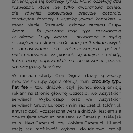
zmieniające się potrzeby rynku. Marki oczekują dziś
rozwiązań, które nie tylko gwarantują zasięg,
ale również zapewniają precyzję dotarcia,
atrakcyjne formaty i wysoką jakość kontekstu
–
mówi Maciej Strzelecki, członek zarządu Grupy
Agora. –
To pierwsze tego typu rozwiązania
w ofercie Grupy Agora – stworzone z myślą
o zwiększeniu skuteczności kampanii reklamowych
i dopasowaniu do zróżnicowanych potrzeb
reklamodawców. W planach są kolejne produkty,
które będą odpowiadać na oczekiwania jeszcze
szerszej grupy klientów.
W ramach oferty One Digital działy sprzedaży
mediów z Grupy Agora oferują m.in.
produkty typu
flat fee
– tzw. dniówki, czyli jednodniową emisję
reklam na stronie głównej Gazeta.pl, we wszystkich
serwisach Wyborcza.pl oraz we wszystkich
serwisach Grupy Eurozet (m.in. radiozet.pl, tokfm.pl,
antyradio.pl). Rozszerzoną wersją dniówki jest emisja
obejmująca również inne serwisy Gazeta.pl, takie jak
m.in. Next.Gazeta.pl czy Kobieta.Gazeta.pl. Klienci
mają też możliwość wyboru dwudniowej emisji