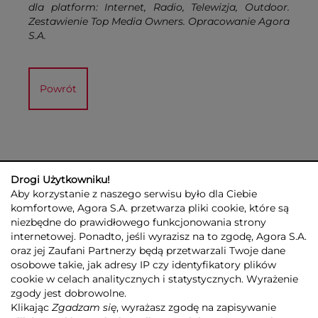
dla platform: Internet, Radio, Telewizja, Outdoor.
Zestawienie Top Media Owners. Opracowanie Agora
S.A.
Powrót
Drogi Użytkowniku!
Aby korzystanie z naszego serwisu było dla Ciebie
komfortowe, Agora S.A. przetwarza pliki cookie, które są
niezbędne do prawidłowego funkcjonowania strony
internetowej. Ponadto, jeśli wyrazisz na to zgodę, Agora S.A.
GRUPA AGORA
DLA INWESTORÓW
DLA MEDIÓW
REKLAMA
oraz jej Zaufani Partnerzy będą przetwarzali Twoje dane
ESG
KONTAKT
osobowe takie, jak adresy IP czy identyfikatory plików
cookie w celach analitycznych i statystycznych. Wyrażenie
© 2026 Copyright AGORA SA
zgody jest dobrowolne.
POLITYKA PRYWATNOŚCI AGORA S.A.
Klikając
Zgadzam się
, wyrażasz zgodę na zapisywanie
POLITYKA PRYWATNOŚCI SERWISU AGORA.PL