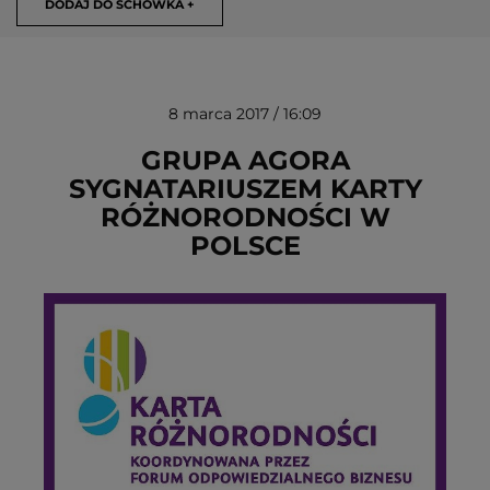
DODAJ DO SCHOWKA +
8 marca 2017 / 16:09
GRUPA AGORA
SYGNATARIUSZEM KARTY
RÓŻNORODNOŚCI W
USUŃ ZE SCHOWKA
POLSCE