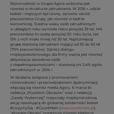
Różnorodność w Grupie Agora widoczna jest
również w strukturze zatrudnienia. W 2016 r. udział
kobiet i mężczyzn był równy, zarówno wśród
pracowników Grupy, jak również w kadrze
kierowniczej. Średnia wieku osób zatrudnionych
w ubiegłym roku wyniosła nieco powyżej 39 lat, 14%
pracowników to osoby powyżej 50. roku życia, zaś
15% z nich miało mniej niż 30 lat. Najliczniejszą
grupę stanowią zatrudnieni mający od 30 do 50 lat
(70% pracowników). Oprócz dialogu
międzypokoleniowego dla firmy ważna jest również
aktywizacja zawodowa osób
z niepełnosprawnościami – stanowią oni 3,4% ogółu
zatrudnionych w 2016 r.
W działania związane z promowaniem
różnorodności i przeciwdziałaniem dyskryminacji
włączają się również media Agory. 6 marca br.
redakcja „Wysokich Obcasów” wraz z redakcją
„Gazety Wyborczej” rozpoczęły międzynarodową
akcję nawołującą do globalnej solidarności kobiet
#LiczymySię - #CountMeIn (
www.countmein.pl
).
„Wysokie Obcasy” organizują również plebiscyt