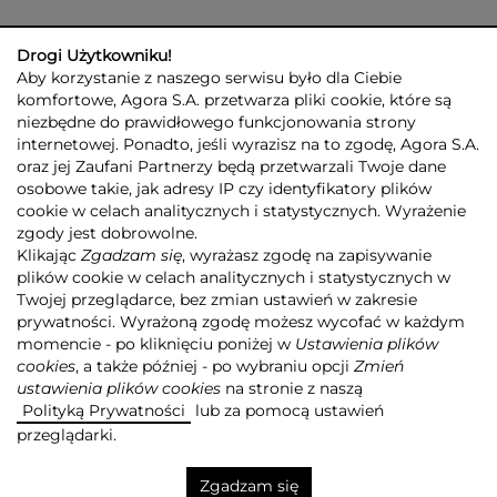
Drogi Użytkowniku!
Aby korzystanie z naszego serwisu było dla Ciebie
komfortowe, Agora S.A. przetwarza pliki cookie, które są
niezbędne do prawidłowego funkcjonowania strony
internetowej. Ponadto, jeśli wyrazisz na to zgodę, Agora S.A.
GRUPA AGORA
DLA INWESTORÓW
DLA MEDIÓW
REKLAMA
oraz jej Zaufani Partnerzy będą przetwarzali Twoje dane
ESG
KONTAKT
osobowe takie, jak adresy IP czy identyfikatory plików
cookie w celach analitycznych i statystycznych. Wyrażenie
© 2026 Copyright AGORA SA
zgody jest dobrowolne.
POLITYKA PRYWATNOŚCI AGORA S.A.
Klikając
Zgadzam się
, wyrażasz zgodę na zapisywanie
POLITYKA PRYWATNOŚCI SERWISU AGORA.PL
plików cookie w celach analitycznych i statystycznych w
POLITYKA TRANSPARENTNOŚCI
Twojej przeglądarce, bez zmian ustawień w zakresie
prywatności. Wyrażoną zgodę możesz wycofać w każdym
ZASTRZEŻENIE PRAWNOAUTORSKIE
momencie - po kliknięciu poniżej w
Ustawienia plików
INFORMACJE O USŁUGACH MEDIALNYCH
MAPA SERWISU
RSS
cookies
, a także później - po wybraniu opcji
Zmień
ustawienia plików cookies
na stronie z naszą
Realizacja
NoMonday
Polityką Prywatności
lub za pomocą ustawień
przeglądarki.
Zgadzam się