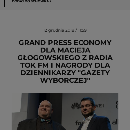
DODAJ DO SCHOWKA +
12 grudnia 2018 / 11:59
GRAND PRESS ECONOMY
DLA MACIEJA
GŁOGOWSKIEGO Z RADIA
USUŃ ZE SCHOWKA
TOK FM I NAGRODY DLA
DZIENNIKARZY "GAZETY
WYBORCZEJ"