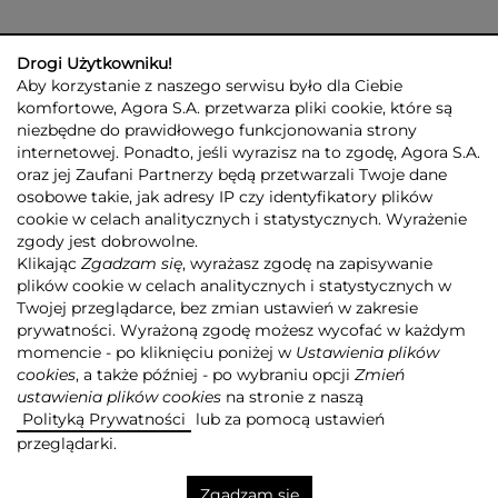
Drogi Użytkowniku!
Aby korzystanie z naszego serwisu było dla Ciebie
komfortowe, Agora S.A. przetwarza pliki cookie, które są
niezbędne do prawidłowego funkcjonowania strony
internetowej. Ponadto, jeśli wyrazisz na to zgodę, Agora S.A.
GRUPA AGORA
DLA INWESTORÓW
DLA MEDIÓW
REKLAMA
oraz jej Zaufani Partnerzy będą przetwarzali Twoje dane
ESG
KONTAKT
osobowe takie, jak adresy IP czy identyfikatory plików
cookie w celach analitycznych i statystycznych. Wyrażenie
© 2026 Copyright AGORA SA
zgody jest dobrowolne.
POLITYKA PRYWATNOŚCI AGORA S.A.
Klikając
Zgadzam się
, wyrażasz zgodę na zapisywanie
POLITYKA PRYWATNOŚCI SERWISU AGORA.PL
plików cookie w celach analitycznych i statystycznych w
POLITYKA TRANSPARENTNOŚCI
Twojej przeglądarce, bez zmian ustawień w zakresie
prywatności. Wyrażoną zgodę możesz wycofać w każdym
ZASTRZEŻENIE PRAWNOAUTORSKIE
momencie - po kliknięciu poniżej w
Ustawienia plików
INFORMACJE O USŁUGACH MEDIALNYCH
MAPA SERWISU
RSS
cookies
, a także później - po wybraniu opcji
Zmień
ustawienia plików cookies
na stronie z naszą
Realizacja
NoMonday
Polityką Prywatności
lub za pomocą ustawień
przeglądarki.
Zgadzam się