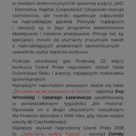
w mediach elektronicznych.W porannej audycji „EKG
- Ekonomia, Kapitał, Gospodarka" Głogowski szanuje
rozmówców, ale twardo egzekwuje odpowiedzi
na najtrudniejsze pytania. Pomysły rządzących
i opozycji są w jego programie prezentowane
obiektywnie i rzetelnie analizowane. Pilnuje też, by
specjaliści mówili do słuchaczy zrozumiale nawet
o najtrudniejszych problemach ekonomicznych -
uzasadniła wybór kapituła konkursu.
Podczas wtorkowej gali finałowej 22. edycji
konkursu Grand Press nagrodzeni zostali także
Dziennikarz Roku i autorzy najlepszych materiałów
dziennikarskich.
Najlepszym reportażem prasowym okazał się tekst
„Zbrodnia na skrzyżowaniu w Jičínie"
- reportaż
Ewy
Winnickiej i Cezarego Łazarewicza
opublikowany
w poniedziałkowym tygodniku „Ale Historia".
Opowiada on o długo ukrywanym, wstydliwym
dla Polaków epizodzie z 1968 roku, gdy nasze wojska
weszły do Czechosłowacji.
Najlepszy wywiad nagrodzony Grand Press 2018
to
„Oskarżony, sędzia Tuleya"
- wywiad
Donaty