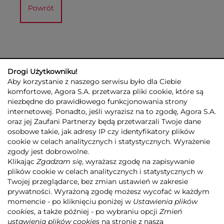
Powrót
Drogi Użytkowniku!
Aby korzystanie z naszego serwisu było dla Ciebie
komfortowe, Agora S.A. przetwarza pliki cookie, które są
niezbędne do prawidłowego funkcjonowania strony
internetowej. Ponadto, jeśli wyrazisz na to zgodę, Agora S.A.
GRUPA AGORA
DLA INWESTORÓW
DLA MEDIÓW
REKLAMA
oraz jej Zaufani Partnerzy będą przetwarzali Twoje dane
ESG
KONTAKT
osobowe takie, jak adresy IP czy identyfikatory plików
cookie w celach analitycznych i statystycznych. Wyrażenie
© 2026 Copyright AGORA SA
zgody jest dobrowolne.
POLITYKA PRYWATNOŚCI AGORA S.A.
Klikając
Zgadzam się
, wyrażasz zgodę na zapisywanie
POLITYKA PRYWATNOŚCI SERWISU AGORA.PL
plików cookie w celach analitycznych i statystycznych w
POLITYKA TRANSPARENTNOŚCI
Twojej przeglądarce, bez zmian ustawień w zakresie
prywatności. Wyrażoną zgodę możesz wycofać w każdym
ZASTRZEŻENIE PRAWNOAUTORSKIE
momencie - po kliknięciu poniżej w
Ustawienia plików
INFORMACJE O USŁUGACH MEDIALNYCH
MAPA SERWISU
RSS
cookies
, a także później - po wybraniu opcji
Zmień
ustawienia plików cookies
na stronie z naszą
Realizacja
NoMonday