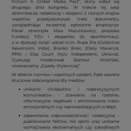
Fiction: A Global Media Pact”, który odbył się
drugiego dnia kongresu. W trakcie tej sesji
dziennikarze, redaktorzy i eksperci z różnych krajów
wspólnie przedyskutowali treść dokumentu,
uwzględniając wcześniej zgłoszone propozycje.
Panel otworzyła Maia Mazurkiewicz, prezeska
Fundacji PZU i ekspertka ds. dezinformacji,
a w dyskusji wzięli udział m.in.: Rupa Jha (Collective
Newsroom, Indie), Branko Brkic (Daily Maverick,
RPA) i Elsa Court (Kyiv Independent, Ukraina).
Dyskusję moderował Bartosz Wieliński,
wicenaczelny „Gazety Wyborczej”.
W efekcie rozmów i wspólnych ustaleń, Pakt zawiera
kluczowe zobowiązania dla mediów:
unikanie clickbaitów i nieprecyzyjnych
komunikatów - stawianie na rzetelne,
informacyjne nagłówki i eliminowanie treści
emocjonalnych czy wprowadzających w błąd;
zapewnianie odpowiedzialności redakcyjnej -
publikowanie faktów, nie opinii oraz unikanie
wzmacniania ekstremalnych czy szkodliwych