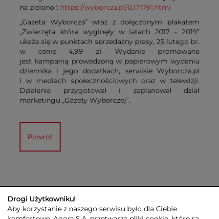
na zielono”:
https://wyborcza.pl/0,171791.html
„Gazeta Wyborcza” wraz z dołączonym plakatem
„Zwierzęta które wyginęły w latach 2017 - 2019”
ukaże się w punktach sprzedażny prasy, 25 lutego br.
w cenie 4,99 zł. Wydanie promowane
jest kampanią prowadzoną w papierowym wydaniu
dziennika i jego dodatkach, serwisie Wyborcza.pl
i w mediach społecznościowych oraz w telewizji.
Działania przygotował i zaplanował dział
marketingu „Gazety Wyborczej”.
Powrót
Drogi Użytkowniku!
Aby korzystanie z naszego serwisu było dla Ciebie
komfortowe, Agora S.A. przetwarza pliki cookie, które są