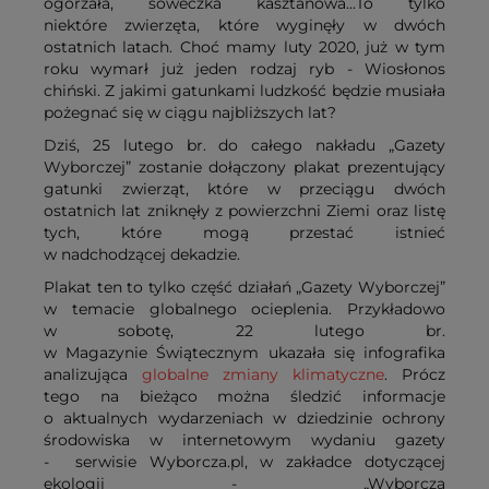
ogorzała, sóweczka kasztanowa...To tylko
niektóre zwierzęta, które wyginęły w dwóch
ostatnich latach. Choć mamy luty 2020, już w tym
roku wymarł już jeden rodzaj ryb - Wiosłonos
chiński. Z jakimi gatunkami ludzkość będzie musiała
pożegnać się w ciągu najbliższych lat?
Dziś, 25 lutego br. do całego nakładu „Gazety
Wyborczej” zostanie dołączony plakat prezentujący
gatunki zwierząt, które w przeciągu dwóch
ostatnich lat zniknęły z powierzchni Ziemi oraz listę
tych, które mogą przestać istnieć
w nadchodzącej dekadzie.
Plakat ten to tylko część działań „Gazety Wyborczej”
w temacie globalnego ocieplenia. Przykładowo
w sobotę, 22 lutego br.
w Magazynie Świątecznym ukazała się infografika
analizująca
globalne zmiany klimatyczne
. Prócz
tego na bieżąco można śledzić informacje
o aktualnych wydarzeniach w dziedzinie ochrony
środowiska w internetowym wydaniu gazety
- serwisie Wyborcza.pl, w zakładce dotyczącej
ekologii - „Wyborcza