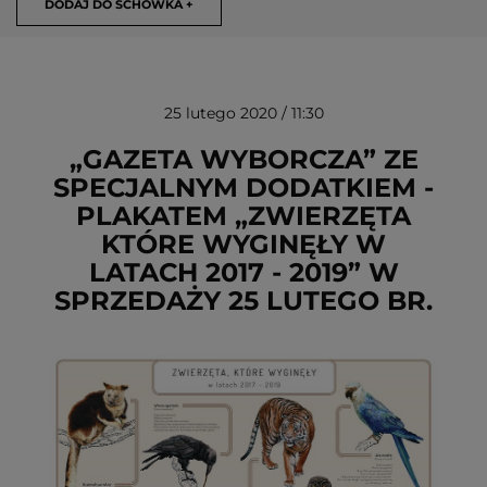
DODAJ DO SCHOWKA +
25 lutego 2020 / 11:30
„GAZETA WYBORCZA” ZE
SPECJALNYM DODATKIEM -
PLAKATEM „ZWIERZĘTA
USUŃ ZE SCHOWKA
KTÓRE WYGINĘŁY W
LATACH 2017 - 2019” W
SPRZEDAŻY 25 LUTEGO BR.