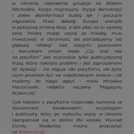
w Ukrainie, niestabilna sytuacja na Bliskim
Wschodzie, kryzys migracyjny, kryzys demokracji
i zalew dezinformacji budzą lęk i poczucie
zagrożenia. Przez dekady Europa wierzyła
w pokojową zmianę Rosji, a dziś płaci za to wysoką
cenę. Polska, mając wojnę za miedzą, musi
inwestować w obronność, ale potrzebujemy też
głębszej refleksji nad naszymi postawami
i kierunkiem zmian. Hasło „Czy stać nas
na pacyfizm” jest oczywiście tylko publicystyczną
frazą, która nakreśla problem i jest zaproszeniem
do dyskusji – nie neguje idei pacyfizmu, ale pyta,
czym powinien być we współczesnym świecie i jak
możemy do niego dążyć
– mówi Mirosław
Maciorowski, redaktor naczelny “Magazynu
Wyborczej”.
Cykl tekstów o pacyfizmie rozpoczęła rozmowa ze
Sławomirem Sierakowskim, socjologiem
i publicystą, który po wybuchu wojny w Ukrainie
zaangażował się w zbiórki dla wojska. Wywiad
Doroty Wodeckiej można przeczytać
na
Wyborcza.pl
.