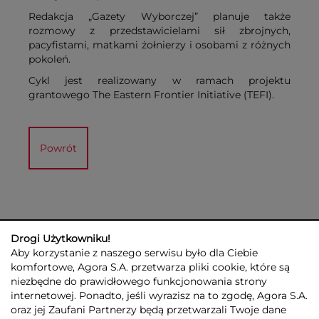
Redakcja „Gazety Wyborczej” planuje także
rozmowy z przedstawicielami sił zbrojnych,
pacyfistami, matkami żołnierzy i osobami z różnych
pokoleń.
Cykl jest realizowany w ramach projektu
grantowego The Eastern Frontier Initiative (TEFI).
Powrót
Drogi Użytkowniku!
Aby korzystanie z naszego serwisu było dla Ciebie
komfortowe, Agora S.A. przetwarza pliki cookie, które są
niezbędne do prawidłowego funkcjonowania strony
internetowej. Ponadto, jeśli wyrazisz na to zgodę, Agora S.A.
GRUPA AGORA
DLA INWESTORÓW
DLA MEDIÓW
REKLAMA
oraz jej Zaufani Partnerzy będą przetwarzali Twoje dane
ESG
KONTAKT