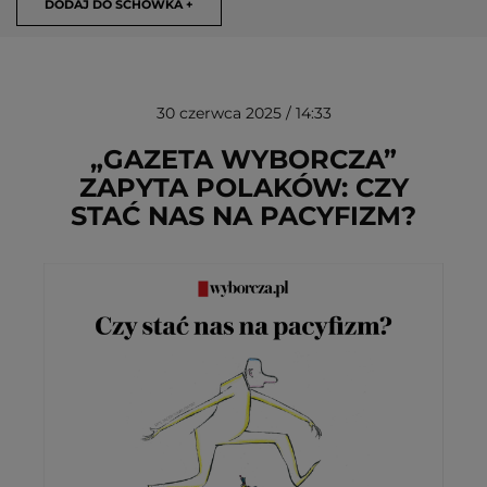
DODAJ DO SCHOWKA +
30 czerwca 2025 / 14:33
„GAZETA WYBORCZA”
ZAPYTA POLAKÓW: CZY
STAĆ NAS NA PACYFIZM?
USUŃ ZE SCHOWKA