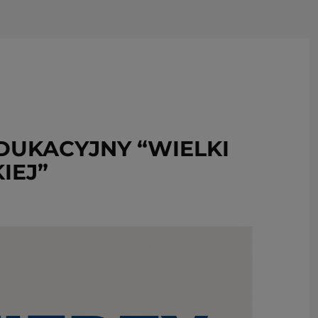
USUŃ ZE SCHOWKA
DUKACYJNY “WIELKI
IEJ”