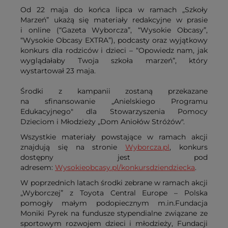
Od 22 maja do końca lipca w ramach „Szkoły
Marzeń” ukażą się materiały redakcyjne w prasie
i online (“Gazeta Wyborcza”, “Wysokie Obcasy”,
“Wysokie Obcasy EXTRA”), podcasty oraz wyjątkowy
konkurs dla rodziców i dzieci – “Opowiedz nam, jak
wyglądałaby Twoja szkoła marzeń”, który
wystartował 23 maja.
Środki z kampanii zostaną przekazane
na sfinansowanie „Anielskiego Programu
Edukacyjnego" dla Stowarzyszenia Pomocy
Dzieciom i Młodzieży „Dom Aniołów Stróżów".
Wszystkie materiały powstające w ramach akcji
znajdują się na stronie
Wyborcza.pl
, konkurs
dostępny jest pod
adresem:
Wysokieobcasy.pl/konkursdziendziecka
.
W poprzednich latach środki zebrane w ramach akcji
„Wyborczej” z Toyota Central Europe – Polska
pomogły małym podopiecznym m.in.Fundacja
Moniki Pyrek na fundusze stypendialne związane ze
sportowym rozwojem dzieci i młodzieży, Fundacji