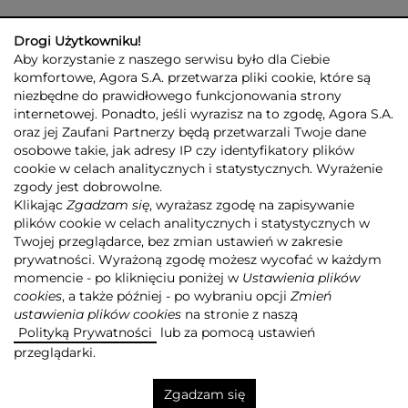
Drogi Użytkowniku!
Aby korzystanie z naszego serwisu było dla Ciebie
komfortowe, Agora S.A. przetwarza pliki cookie, które są
niezbędne do prawidłowego funkcjonowania strony
internetowej. Ponadto, jeśli wyrazisz na to zgodę, Agora S.A.
GRUPA AGORA
DLA INWESTORÓW
DLA MEDIÓW
REKLAMA
oraz jej Zaufani Partnerzy będą przetwarzali Twoje dane
ESG
KONTAKT
osobowe takie, jak adresy IP czy identyfikatory plików
cookie w celach analitycznych i statystycznych. Wyrażenie
© 2026 Copyright AGORA SA
zgody jest dobrowolne.
POLITYKA PRYWATNOŚCI AGORA S.A.
Klikając
Zgadzam się
, wyrażasz zgodę na zapisywanie
POLITYKA PRYWATNOŚCI SERWISU AGORA.PL
plików cookie w celach analitycznych i statystycznych w
POLITYKA TRANSPARENTNOŚCI
Twojej przeglądarce, bez zmian ustawień w zakresie
prywatności. Wyrażoną zgodę możesz wycofać w każdym
ZASTRZEŻENIE PRAWNOAUTORSKIE
momencie - po kliknięciu poniżej w
Ustawienia plików
INFORMACJE O USŁUGACH MEDIALNYCH
MAPA SERWISU
RSS
cookies
, a także później - po wybraniu opcji
Zmień
ustawienia plików cookies
na stronie z naszą
Realizacja
NoMonday
Polityką Prywatności
lub za pomocą ustawień
przeglądarki.
Zgadzam się