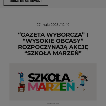
DODAJ DO SCHOWKA +
27 maja 2025 / 12:49
“GAZETA WYBORCZA” I
“WYSOKIE OBCASY”
ROZPOCZYNAJĄ AKCJĘ
USUŃ ZE SCHOWKA
“SZKOŁA MARZEŃ”