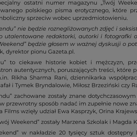
pecjalny ostatni numer magazynu „Twój Weeken
wanego polskiego pisma erotycznego, które prze
ymboliczny sprzeciw wobec uprzedmiotowieniu.
u” nie będzie roznegliżowanych zdjęć i seksist
to utalentowane redaktorki, autorki i fotografki o
Weekend” będzie głosem w ważnej dyskusji o pot
, dyrektor pionu Gazeta.pl.
” to ciekawe historie kobiet i mężczyzn, pr
 stron autentycznych, poruszających treści, które
m.in. Rikha Sharma Rani, dziennikarka współprac
Rafał i Tymek Bryndalowie, Miłosz Brzeziński czy R
u” zachowane zostały znane dotychczasowym czyt
by w przewrotny sposób nadać im zupełnie nowe zn
Films wzięły udział Ewa Kasprzyk, Orina Krajews
ój Weekend” zostały Marzena Szkolak i Magda Ka
ekend” w nakładzie 20 tysięcy sztuk dostępny 