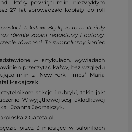
d”, który poświęci m.in. niezwykłym
z 27 lat sprowadzało kobiety do roli
owskich tekstów. Będą za to materiały
raz równie zdolni redaktorzy i autorzy.
rzebie równości. To symboliczny koniec
zedstawione w artykułach, wywiadach
 powinien przeczytać każdy, bez względu
ująca m.in. z „New York Times”, Maria
afał Madajczak.
elnikom sekcje i rubryki, takie jak:
aczenie. W wyjątkowej sesji okładkowej
ka i Joanna Jędrzejczyk.
rpińska z Gazeta.pl.
będzie przez 3 miesiące w salonikach