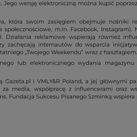
. Jego wersję elektroniczną można kupić poprze
, która swoim zasięgiem obejmuje nośniki rek
ia społecznościowe, m.in. Facebook, Instagram)
. Działania reklamowe wspierają również infl
zy zachęcają internautów do wsparcia inicjaty
statniego „Twojego Weekendu” wraz z hasztagiem
nego lub elektronicznego wydania magazynu z
są Gazeta.pl i VMLY&R Poland, a jej głównymi p
a media, współpracę z influencerami oraz wsp
lms. Fundacja Sukcesu Pisanego Szminką wspiera 