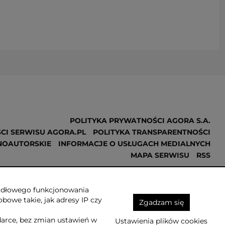
POLITYKA PRYWATNOŚCI AGORA S.A.
CI SERWISU AGORA.PL
POLITYKA TRANSPARENTNOŚCI
NOAUTORSKIE
INFORMACJE O USŁUGACH MEDIALNYCH
MAPA SERWISU
RSS
Realizacja
NoMonday
awidłowego funkcjonowania
obowe takie, jak adresy IP czy
Zgadzam się
darce, bez zmian ustawień w
Ustawienia plików cookies