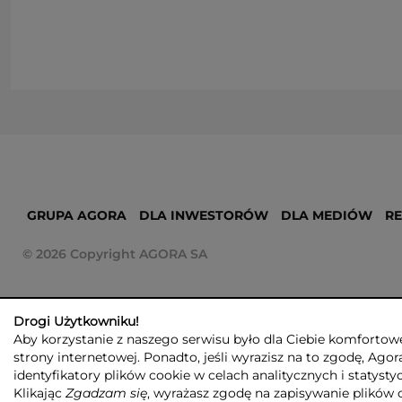
GRUPA AGORA
DLA INWESTORÓW
DLA MEDIÓW
R
© 2026 Copyright AGORA SA
Drogi Użytkowniku!
Aby korzystanie z naszego serwisu było dla Ciebie komfortowe
strony internetowej. Ponadto, jeśli wyrazisz na to zgodę, Agor
identyfikatory plików cookie w celach analitycznych i statyst
Klikając
Zgadzam się
, wyrażasz zgodę na zapisywanie plików 