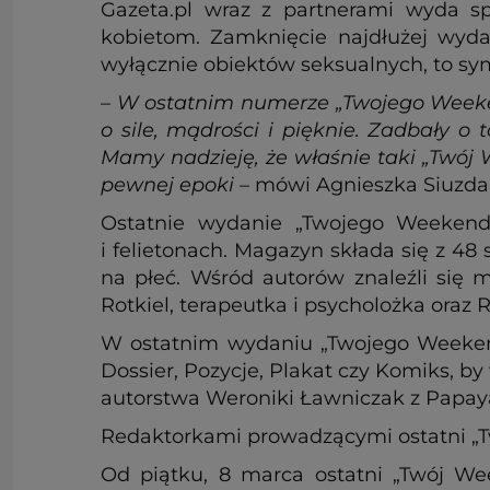
Gazeta.pl wraz z partnerami wyda s
kobietom. Zamknięcie najdłużej wyda
wyłącznie obiektów seksualnych, to s
–
W ostatnim numerze „Twojego Weekend
o sile, mądrości i pięknie. Zadbały o 
Mamy nadzieję, że właśnie taki „Twój 
pewnej epoki
– mówi Agnieszka Siuzdak
Ostatnie wydanie „Twojego Weekendu
i felietonach. Magazyn składa się z 48
na płeć. Wśród autorów znaleźli się 
Rotkiel, terapeutka i psycholożka oraz 
W ostatnim wydaniu „Twojego Weekend
Dossier, Pozycje, Plakat czy Komiks, 
autorstwa Weroniki Ławniczak z Papaya 
Redaktorkami prowadzącymi ostatni „Tw
Od piątku, 8 marca ostatni „Twój We