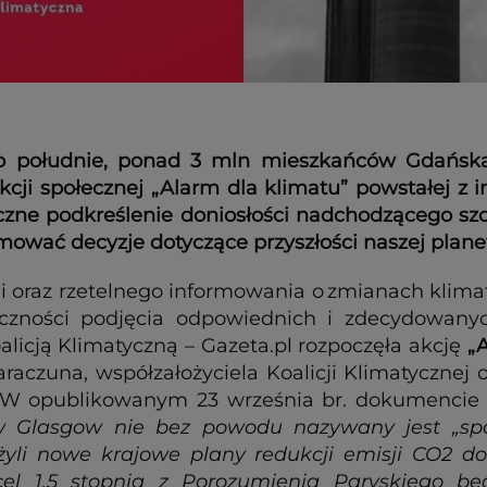
o południe, ponad 3 mln mieszkańców Gdańska,
i społecznej „Alarm dla klimatu” powstałej z ini
liczne podkreślenie doniosłości nadchodzącego s
ować decyzje dotyczące przyszłości naszej planety
cji oraz rzetelnego informowania o zmianach klim
czności podjęcia odpowiednich i zdecydowanyc
alicją Klimatyczną – Gazeta.pl rozpoczęła akcję
„
raczuna, współzałożyciela Koalicji Klimatycznej 
. W opublikowanym 23 września br. dokumencie a
w Glasgow nie bez powodu nazywany jest „spot
yli nowe krajowe plany redukcji emisji CO2 do
l 1,5 stopnia z Porozumienia Paryskiego będz