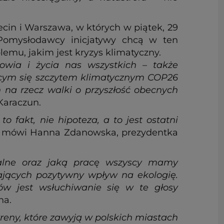
ecin i Warszawa, w których w piątek, 29
 Pomysłodawcy inicjatywy chcą w ten
mu, jakim jest kryzys klimatyczny.
owia i życia nas wszystkich – także
ącym się szczytem klimatycznym COP26
na rzecz walki o przyszłość obecnych
Karaczun.
o fakt, nie hipoteza, a to jest ostatni
 mówi Hanna Zdanowska, prezydentka
ralne oraz jaką pracę wszyscy mamy
ających pozytywny wpływ na ekologię.
w jest wsłuchiwanie się w te głosy
na.
yreny, które zawyją w polskich miastach