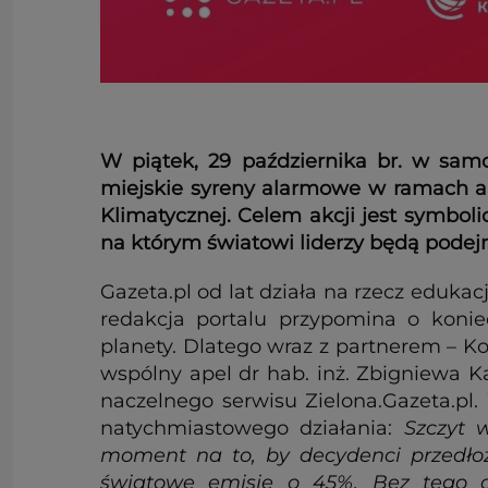
W piątek, 29 października br. w sam
miejskie syreny alarmowe w ramach akcj
Klimatycznej. Celem akcji jest symbo
na którym światowi liderzy będą podejm
Gazeta.pl od lat działa na rzecz eduka
redakcja portalu przypomina o konie
planety. Dlatego wraz z partnerem – Ko
wspólny apel dr hab. inż. Zbigniewa Ka
naczelnego serwisu Zielona.Gazeta.pl
natychmiastowego działania:
Szczyt 
moment na to, by decydenci przedłoż
światowe emisje o 45%. Bez tego ce