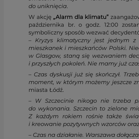
do uniknięcia
.
W akcję
„Alarm dla klimatu”
zaangażowa
października br. o godz. 12:00 zos
symboliczny sposób wezwać decydentów 
–
Kryzys klimatyczny jest jednym z
mieszkanek i mieszkańców Polski. Ni
w Glasgow, staną się wezwaniem decy
i przyszłych pokoleń. Nie mamy już cza
–
Czas dyskusji już się skończył. Trze
moment, w którym możemy jeszcze zmi
miasta Łódź.
–
W Szczecinie nikogo nie trzeba 
do wykonania. Szczecin to zielone m
Z każdym rokiem rośnie także świa
i kreowanie pozytywnych wzorców oraz
–
Czas na działanie. Warszawa dołącza 