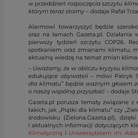
w przeddzień rozpoczęcia szczytu kl
którym teraz stoimy
– dodaje Rafał Trz
Alarmowi towarzyszyć będzie szerok
oraz na łamach Gazeta.pl. Działani
pierwszy tydzień szczytu COP26. Re
spotkaniem oraz zmianami klimatu, m.
aktualną wiedzę na temat zmian klima
–
Uważamy, że w obliczu kryzysu klima
edukujące obywateli
– mówi Patryk St
dla klimatu” będzie ważnym głosem z
o naszą wspólną przyszłość
– dodaje St
Gazeta.pl porusza tematy związane z 
takich, jak „Piątki dla klimatu” czy „
środowisku (Zielona.Gazeta.pl), dzięk
i aktualnych informacji dotyczących kl
Klimatyczną
i
Uniwersytetem im. Ada