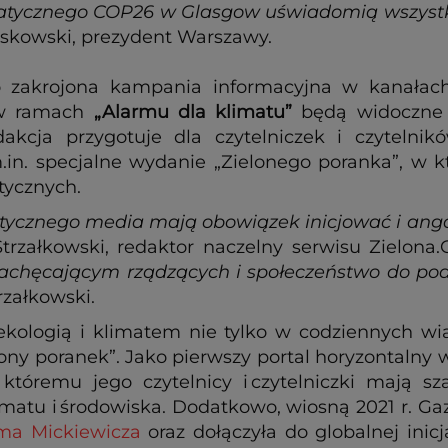
imatycznego COP26 w Glasgow uświadomią wszystk
askowski, prezydent Warszawy.
o zakrojona kampania informacyjna w kanałach 
a w ramach
„Alarmu dla klimatu”
będą widoczne n
dakcja przygotuje dla czytelniczek i czytelni
in. specjalne wydanie „Zielonego poranka”, w kt
tycznych.
tycznego media mają obowiązek inicjować i ang
rzałkowski, redaktor naczelny serwisu Zielona.
achęcającym rządzących i społeczeństwo do po
rzałkowski.
ekologią i klimatem nie tylko w codziennych wia
Zielony poranek”. Jako pierwszy portal horyzontaln
i któremu jego czytelnicy i czytelniczki mają s
imatu i środowiska. Dodatkowo, wiosną 2021 r. Ga
ma Mickiewicza
oraz dołączyła do globalnej inic