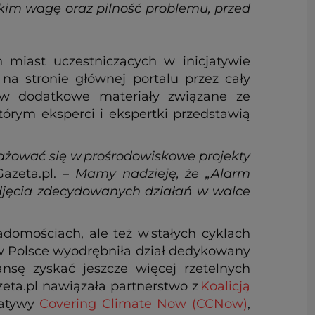
im wagę oraz pilność problemu, przed
miast uczestniczących w inicjatywie
a stronie głównej portalu przez cały
ków dodatkowe materiały związane ze
órym eksperci i ekspertki przedstawią
ażować się w prośrodowiskowe projekty
Gazeta.pl. –
Mamy nadzieję, że „Alarm
djęcia zdecydowanych działań w walce
domościach, ale też w stałych cyklach
y w Polsce wyodrębniła dział dedykowany
zansę zyskać jeszcze więcej rzetelnych
zeta.pl nawiązała partnerstwo z
Koalicją
jatywy
Covering Climate Now (CCNow)
,