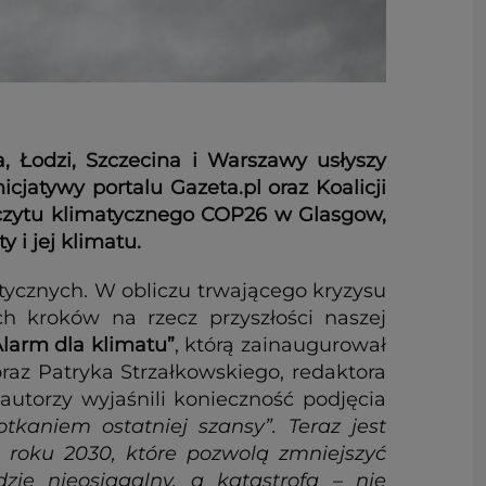
 Łodzi, Szczecina i Warszawy usłyszy
cjatywy portalu Gazeta.pl oraz Koalicji
zczytu klimatycznego COP26 w Glasgow,
 i jej klimatu.
atycznych. W obliczu trwającego kryzysu
h kroków na rzecz przyszłości naszej
Alarm dla klimatu”
, którą zainaugurował
oraz Patryka Strzałkowskiego, redaktora
utorzy wyjaśnili konieczność podjęcia
kaniem ostatniej szansy”. Teraz jest
 roku 2030, które pozwolą zmniejszyć
ie nieosiągalny, a katastrofa – nie