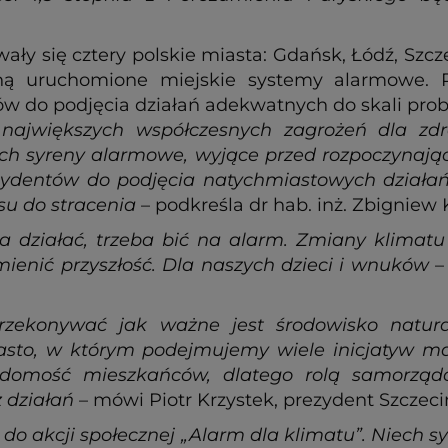
ły się cztery polskie miasta: Gdańsk, Łódź, Szcz
taną uruchomione miejskie systemy alarmowe.
do podjęcia działań adekwatnych do skali proble
 największych współczesnych zagrożeń dla zdr
ech syreny alarmowe, wyjące przed rozpoczynaj
dentów do podjęcia natychmiastowych działań 
su do stracenia
– podkreśla dr hab. inż. Zbigniew 
ba działać, trzeba bić na alarm. Zmiany klimatu t
enić przyszłość. Dla naszych dzieci i wnuków
–
przekonywać jak ważne jest środowisko natu
iasto, w którym podejmujemy wiele inicjatyw m
domość mieszkańców, dlatego rolą samorządó
 działań
– mówi Piotr Krzystek, prezydent Szczeci
do akcji społecznej „Alarm dla klimatu”. Niech s