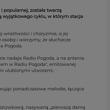
i popularnej, została twarzą
ą wyjątkowego cyklu, w którym stacja
 wrażliwości i charyzmie, a jej
osobą i wierzymy, że słuchacze
ia Pogoda.
zie nadaje Radio Pogoda, a na antenie
y Bem w Radiu Pogoda", emitowanej
imi ulubionymi utworami,
ebrując ponadczasowe melodie, łączące
i rozrywkową, nazywaną „pierwszą damą