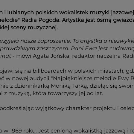
 i lubianych polskich wokalistek muzyki jazzowej 
elodie" Radia Pogoda. Artystka jest ósmą gwiazd
kiej sceny muzycznej.
zyjęła nasze zaproszenie. To artystka o niezwykłej
 prawdziwym zaszczytem. Pani Ewa jest cudowną 
inut
- mówi Agata Jońska, redaktor naczelna Rad
jawi się na billboardach w polskich miastach, gd
zeć w nowej audycji "Najpiękniejsze melodie Ew
lnie z dziennikarką Moniką Tarką, dzieląc się swo
z muzyką, która towarzyszy jej od lat.
 podkreślając wyjątkowy charakter projektu i cel
a w 1969 roku. Jest cenioną wokalistką jazzową 